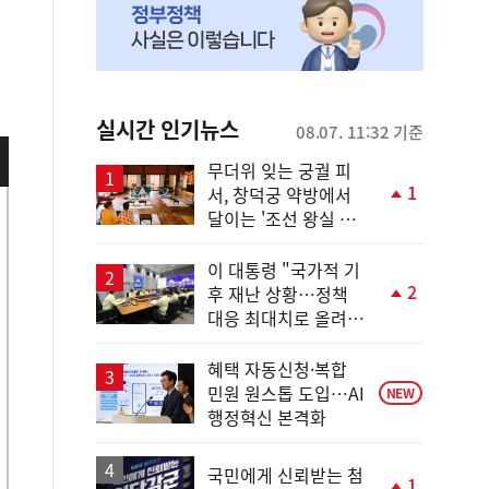
실시간 인기뉴스
08.07. 11:32 기준
무더위 잊는 궁궐 피
1
서, 창덕궁 약방에서
단
달이는 '조선 왕실 보
계
양 비법'
상
승
이 대통령 "국가적 기
2
후 재난 상황…정책
단
대응 최대치로 올려
계
야"
상
승
혜택 자동신청·복합
민원 원스톱 도입…AI
NEW
행정혁신 본격화
국민에게 신뢰받는 첨
1