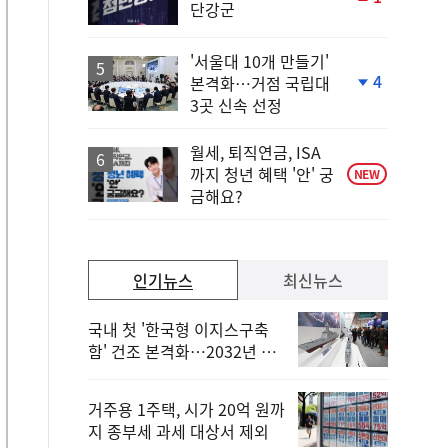
단강군
단
계
상
'서울대 10개 만들기'
승
4
본격화…거점 국립대
단
3곳 신속 선정
계
하
락
월세, 퇴직연금, ISA
까지 청년 혜택 '안' 궁
NEW
금해요?
인기뉴스
최신뉴스
국내 첫 '한국형 이지스구축
함' 건조 본격화…2032년 해
군 인도
거주용 1주택, 시가 20억 원까
지 종부세 과세 대상서 제외