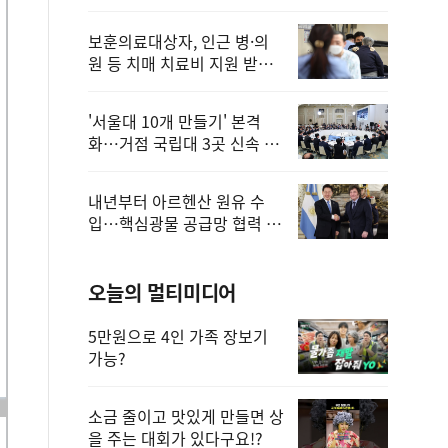
보훈의료대상자, 인근 병·의
원 등 치매 치료비 지원 받을
수 있어
'서울대 10개 만들기' 본격
화…거점 국립대 3곳 신속 선
정
내년부터 아르헨산 원유 수
입…핵심광물 공급망 협력 체
계 마련
오늘의 멀티미디어
5만원으로 4인 가족 장보기
가능?
소금 줄이고 맛있게 만들면 상
을 주는 대회가 있다구요!?