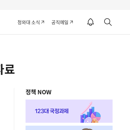
알
청와대 소식
공직메일
림
상
ON
세
검
색
자료
정책 NOW