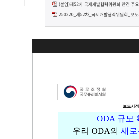
글
(붙임)제52차 국제개발협력위원회 안건 주요
수
250220_제52차_국제개발협력위원회_보도자
(클
릭
시
댓
글
로
이
동)