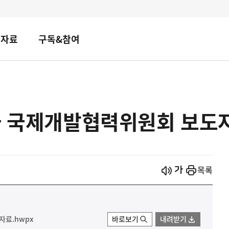
책자료
구독&참여
2차 국제개발협력위원회 보도
시작
열기
목록
자료.hwpx
바로보기
내려받기