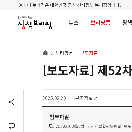
이 누리집은 대한민국 공식 전자정부 누리집입니다.
뉴스
브리핑룸
정
대
한
민
국
정
사
브리핑룸
보도자료
책
홈
브
이
으
[보도자료] 제5
콘
리
트
로
핑
텐
이
츠
동
영
경
2025.02.20
국무조정실
역
로
공
유
첨부파일
열
기
250220_제52차_국제개발협력위원회_보도
댓