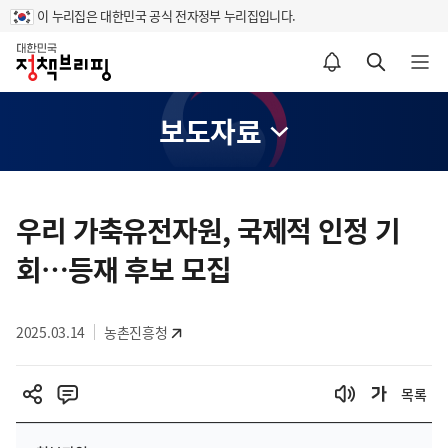
이 누리집은 대한민국 공식 전자정부 누리집입니다.
홈
알림설정 바로가기
검색 바로가기
메뉴 열기
보도자료
콘
텐
우리 가축유전자원, 국제적 인정 기
츠
회…등재 후보 모집
영
역
2025.03.14
농촌진흥청
목록