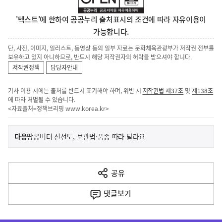
'텍스트'에 한하여 공공누리 출처표시의 조건에 따라 자유이용이
가능합니다.
단, 사진, 이미지, 일러스트, 동영상 등의 일부 자료는 문화체육관광부가 저작권 전부를
보유하고 있지 아니하므로, 반드시 해당 저작권자의 허락을 받으셔야 합니다.
저작권정책
담당자안내
기사 이용 시에는 출처를 반드시 표기해야 하며, 위반 시
저작권법 제37조
및
제138조
에 따라 처벌될 수 있습니다.
<자료출처=정책브리핑
www.korea.kr
>
이
기
다음
땅콩버터 신선도, 보관법·품종 따라 달라요
사
전
다
공유
열
음
기
댓글
보기
기
사