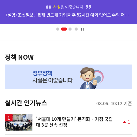
히
단
(설명) 조선일보, "현재 반도체 기업들 주 52시간 예외 없어도 수익 어마어마하더라" 기사 등 관련
배
너
영
정
역
책
정책 NOW
NOW,
MY
맞
춤
뉴
실시간 인기뉴스
08.06. 10:12 기준
스
'서울대 10개 만들기' 본격화…거점 국립
1
대 3곳 신속 선정
단
계