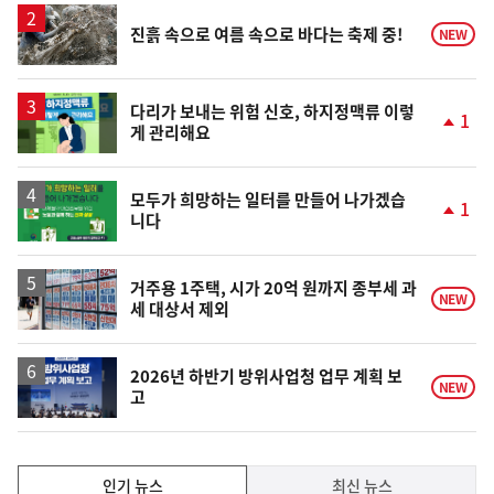
상
승
진흙 속으로 여름 속으로 바다는 축제 중!
NEW
다리가 보내는 위험 신호, 하지정맥류 이렇
1
게 관리해요
단
계
상
승
모두가 희망하는 일터를 만들어 나가겠습
1
니다
단
계
상
승
거주용 1주택, 시가 20억 원까지 종부세 과
NEW
세 대상서 제외
2026년 하반기 방위사업청 업무 계획 보
NEW
고
인
인기 뉴스
최신 뉴스