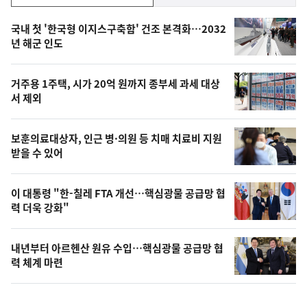
기,
인
기
최
국내 첫 '한국형 이지스구축함' 건조 본격화…2032
뉴
년 해군 인도
신,
스
오
거주용 1주택, 시가 20억 원까지 종부세 과세 대상
늘
서 제외
의
영
보훈의료대상자, 인근 병·의원 등 치매 치료비 지원
상
받을 수 있어
,
오
이 대통령 "한-칠레 FTA 개선…핵심광물 공급망 협
력 더욱 강화"
늘
의
내년부터 아르헨산 원유 수입…핵심광물 공급망 협
사
력 체계 마련
진