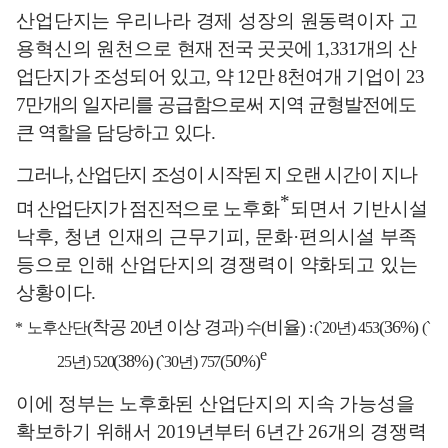
산업단지는 우리나라 경제 성장의 원동력이자 고
용혁신의 원천으로
현재
전국 곳곳에
1,331
개의 산
업단지가 조성되어 있고
,
약
12
만
8
천여개
기업이
23
7
만개의 일자리를 공급함으로써
지역 균형발전에도
큰 역할을
담당하고 있다
.
그러나
,
산업단지 조성이 시작된 지 오랜 시간이 지나
*
며 산업단지가 점진적
으로
노후화
되면서 기반시설
낙후
,
청년 인재의 근무기피
,
문화
·
편의
시설 부족
등으로 인해 산업단지의 경쟁력이 약화되고 있는
상황이다
.
(
착공
20
년 이상 경과
)
(
비율
)
(36%)
*
노후산단
수
: (`20
년
) 453
(`
e
(38%)
(50%)
25
년
) 520
(`30
년
) 757
이에 정부는 노후화된 산업단지의 지속 가능성을
확보하기 위해서
2019
년부터
6
년간
26
개의 경쟁력