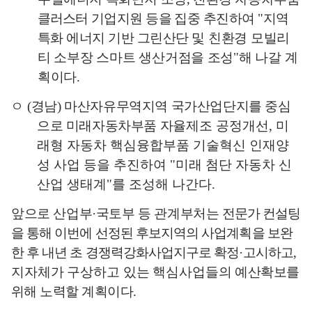
클러스터
기업지원 등을 집중 추진하여
"
지역
특화 에너지 기반 그린산단
및 친환경 모빌리
티 소부장 스마트 생산거점을 조성
"
해 나갈 계
획이다
.
ㅇ
(
경남
)
마산자유무역지역 국가산업단지를 중심
으로 미래자동차부품 자율
제조 공정개선
,
미
래형 자동차 핵심융합부품 기술혁신 인재양
성 사업 등을 추진하여
"
미래 첨단 자동차 신
산업 생태계
"
를 조성해 나간다
.
앞으로 산업부
·
국토부 등 관계부처는
전문가 컨설팅
을 통해 이번에 선정된 후보지역의 사업계획을 보완
한 후 내년 초 경쟁력강화사업지구로 확정
·
고시
하고
,
지자체가 구상하고 있는 핵심사업들의
예산확보를
위해 노력할 계획이다
.