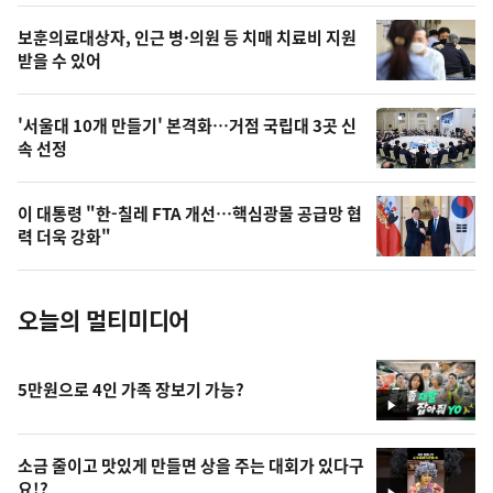
영
보훈의료대상자, 인근 병·의원 등 치매 치료비 지원
상
받을 수 있어
,
오
'서울대 10개 만들기' 본격화…거점 국립대 3곳 신
속 선정
늘
의
이 대통령 "한-칠레 FTA 개선…핵심광물 공급망 협
사
력 더욱 강화"
진
오늘의 멀티미디어
5만원으로 4인 가족 장보기 가능?
영
상
소금 줄이고 맛있게 만들면 상을 주는 대회가 있다구
요!?