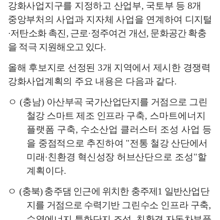
강화사업지구를 지정하고 산업부
,
국토부 등
8
개
중앙부처의 사업과 지자체 사업을 연계하여
디지털
·
저탄소화 촉진
,
근로
·
정주여건 개선
,
문화공간 확충
을 적극 지원해오고 있다
.
올해 후보지로 선정된
3
개 지역에서 제시한 경쟁력
강화사업계획의
주요 내용은 다음과 같다
.
ㅇ
(
충남
)
아산부곡 국가산업단지를 거점으로 그린
철강 스마트 제조 인프라
구축
,
스마트에너지
플랫폼 구축
,
수소산업 클러스터 조성 사업 등
을
중점적으로 추진하여
"
전통 철강 산단에서
미래
·
친환경 혁신성장 허브
산단으로 조성
"
할
계획이다
.
ㅇ
(
충북
)
충주댐 인근에 위치한 충주제
1
일반산업단
지를 거점으로
수력기반
그린수소 인프라 구축
,
수열에너지 특화단지 조성
,
친환경 자동차부품