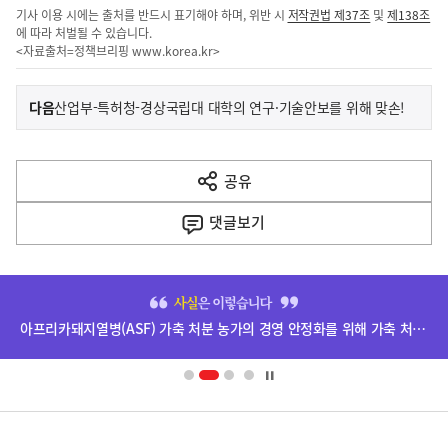
기사 이용 시에는 출처를 반드시 표기해야 하며, 위반 시
저작권법 제37조
및
제138조
에 따라 처벌될 수 있습니다.
<자료출처=정책브리핑
www.korea.kr
>
이
기
다음
산업부-특허청-경상국립대 대학의 연구·기술안보를 위해 맞손!
사
전
다
공유
열
음
기
댓글
보기
기
사
히
단
아프리카돼지열병(ASF) 가축 처분 농가의 경영 안정화를 위해 가축 처분 보상금을 신속하게 지급하겠습니다.
배
너
영
정
역