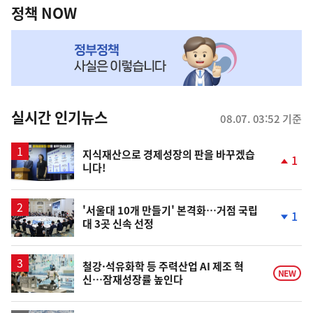
책
정책 NOW
NOW,
MY
맞
춤
뉴
실시간 인기뉴스
08.07. 03:52 기준
스
지식재산으로 경제성장의 판을 바꾸겠습
1
니다!
단
계
상
승
'서울대 10개 만들기' 본격화…거점 국립
1
대 3곳 신속 선정
단
계
하
락
철강·석유화학 등 주력산업 AI 제조 혁
NEW
신…잠재성장률 높인다