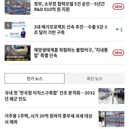
정부, 소부장 협력모델 5건 승인…5년간
NEW
R&D 910억 원 지원
3대 메가프로젝트 신속 추진…수출 5강·1
1
조 달러 기반 구축
단
계
하
락
해양생태계를 위협하는 불법어구, '지네통
NEW
발' 특별 단속
인
인기 뉴스
최신 뉴스
기,
인
기
최
국내 첫 '한국형 이지스구축함' 건조 본격화…2032
뉴
년 해군 인도
신,
스
오
거주용 1주택, 시가 20억 원까지 종부세 과세 대상
늘
서 제외
의