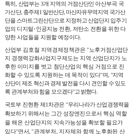
특히
,
산업부는
3
개 지역의 거점산단인
아산부곡 국
가산
단
,
충주제
1
일반
산단
,
마산
자유무역지역 국가산
단을 스마트그린산단으로 지정하고 산업단지
입주기
업의
디지털
･
인공지능 전환
,
저탄소 전환을 위한 다
양한 사업들을 지원할 예정이다
.
산업부 김호철 지역경제정책관은
"
노후거점산업단
지 경쟁력강화사업지구제도는 지역 산업단지가 노
후한 이미지를 벗고 첨단산업의 핵심 거점으로
진
화할 수 있도록 지원하는 데 목적이 있다
"
며
,
"
지역
산단이 제조 혁신과 경제
발전을 다시 견인할 수 있도
록 관계부처와 힘을 모으겠다
"
고 밝혔다
.
국토부 진현환 제
1
차관은
"
우리나라가 산업경쟁력을
확보하기 위해서는 그간
성장엔진으로서 핵심 역할
을 해온 산업단지의 지속가능성을 확보할 필요가
있다
"
면서
,
"
관계부처
,
지자체와 함께 노후화된 산