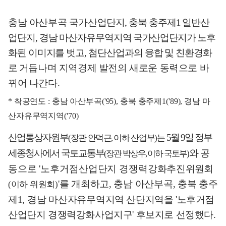
충남 아산부곡 국가산업
단지
,
충북 충주제
1
일반산
업단지
,
경남 마산자유무역
지역 국가산업단지가 노후
화
된
이미지를 벗고
,
첨단산업과의 융합 및 친환경화
로
거듭나며 지역경제 발전의 새로운 동력으로 바
뀌어 나간다
.
*
착공연도
:
충남 아산부곡
('95),
충북 충주제
1('89),
경남 마
산자유무역지역
('70)
산업통상
자원부
5
월
9
일 정부
(
장관 안덕근
,
이하 산업부
)
는
세종청사에서 국토교통부
와
공
(
장관 박상우
,
이하
국토부
)
동으로
'
노후거점산업단지 경쟁력강화
추진
위
원회
'
를 개최하고
,
충남 아산부곡
,
충북 충주
(
이하 위원회
)
제
1,
경남 마산자유무역
지역 산단지역을
'
노후거점
산업단지 경쟁력강화사업지구
'
후보지로 선정했다
.