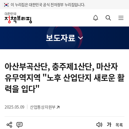
이 누리집은 대한민국 공식 전자정부 누리집입니다.
홈
알림설정 바로가기
검색 바로가기
메뉴 열기
보도자료
콘
텐
아산부곡산단, 충주제1산단, 마산자
츠
유무역지역 "노후 산업단지 새로운 활
영
역
력을 입다"
2025.05.09
산업통상자원부
목록