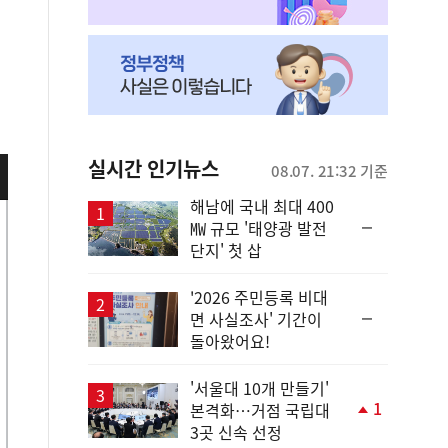
실시간 인기뉴스
08.07. 21:32 기준
해남에 국내 최대 400
순
㎿ 규모 '태양광 발전
위
단지' 첫 삽
동
일
'2026 주민등록 비대
순
면 사실조사' 기간이
위
돌아왔어요!
동
일
'서울대 10개 만들기'
1
본격화…거점 국립대
단
3곳 신속 선정
계