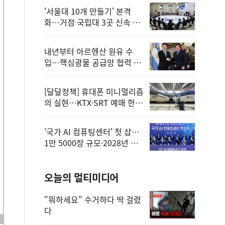
'서울대 10개 만들기' 본격
화…거점 국립대 3곳 신속 선
정
내년부터 아르헨산 원유 수
입…핵심광물 공급망 협력 체
계 마련
[달달정책] 휴대폰 미니멀리즘
의 실현…KTX·SRT 예매 한
번에 끝!
'국가 AI 컴퓨팅센터' 첫 삽…
1만 5000장 규모·2028년 완
공
오늘의 멀티미디어
"뭐하세요" 수거하다 딱 걸렸
다