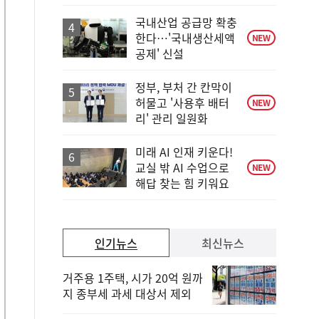
상
승
국내산업 공급망 확충
한다…'국내생산세액
NEW
공제' 신설
정부, 부처 간 칸막이
허물고 '사용후 배터
NEW
리' 관리 일원화
미래 AI 인재 키운다!
교실 밖 AI 수업으로
NEW
해답 찾는 힘 키워요
인기뉴스
최신뉴스
거주용 1주택, 시가 20억 원까
지 종부세 과세 대상서 제외