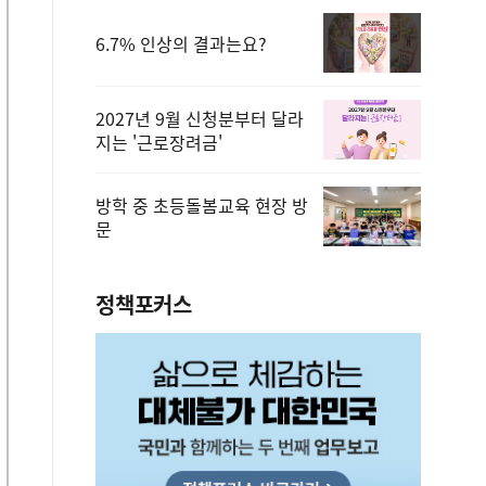
6.7% 인상의 결과는요?
2027년 9월 신청분부터 달라
지는 '근로장려금'
방학 중 초등돌봄교육 현장 방
문
정책포커스