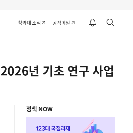
알
청와대 소식
공직메일
림
상
ON
세
검
색
 2026년 기초 연구 사업
정책 NOW