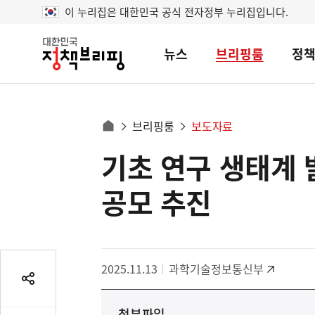
이 누리집은 대한민국 공식 전자정부 누리집입니다.
뉴스
브리핑룸
정
대
한
민
국
정
사
브리핑룸
보도자료
책
홈
브
이
으
기초 연구 생태계 발
콘
리
트
로
핑
텐
이
공모 추진
츠
동
영
경
역
로
2025.11.13
과학기술정보통신부
공
유
첨부파일