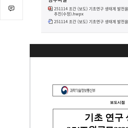
열
기
251114 조간 (보도) 기초연구 생태계 발전
댓
추진(수정).hwpx
글
251114 조간 (보도) 기초연구 생태계 발전을
수
(클
릭
시
댓
글
로
이
동)