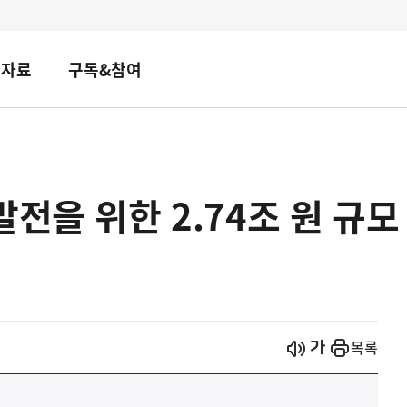
책자료
구독&참여
전을 위한 2.74조 원 규모
시작
열기
목록