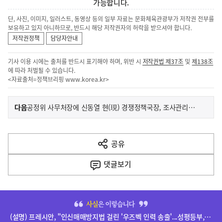
가능합니다.
단, 사진, 이미지, 일러스트, 동영상 등의 일부 자료는 문화체육관광부가 저작권 전부를
보유하고 있지 아니하므로, 반드시 해당 저작권자의 허락을 받으셔야 합니다.
저작권정책
담당자안내
기사 이용 시에는 출처를 반드시 표기해야 하며, 위반 시
저작권법 제37조
및
제138조
에 따라 처벌될 수 있습니다.
<자료출처=정책브리핑
www.korea.kr
>
이
기
다음
공정위 사무처장에 신동열 현(現) 경쟁정책국장, 조사관리관에 유성욱 현(現) 사무처장 임명
사
전
다
공유
열
음
기
댓글
보기
기
사
히
단
(설명) 프레시안, "인신매매방지법 걸린 '우즈벡 인력 송출'...성평등부,노동·법무부에 개선 요청" 관련