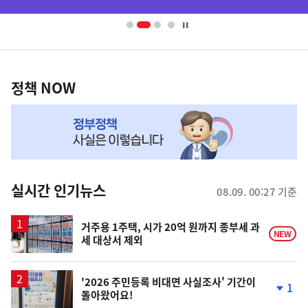
배
너
영
정
역
책
정책 NOW
NOW,
MY
맞
춤
뉴
실시간 인기뉴스
08.09. 00:27 기준
스
거주용 1주택, 시가 20억 원까지 종부세 과
NEW
세 대상서 제외
'2026 주민등록 비대면 사실조사' 기간이
1
돌아왔어요!
단