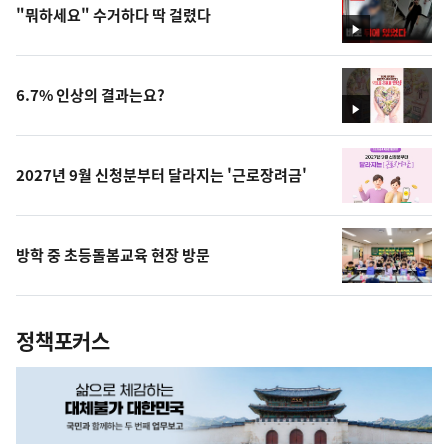
"뭐하세요" 수거하다 딱 걸렸다
영
상
6.7% 인상의 결과는요?
영
상
2027년 9월 신청분부터 달라지는 '근로장려금'
방학 중 초등돌봄교육 현장 방문
정책포커스