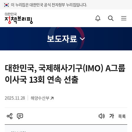
이 누리집은 대한민국 공식 전자정부 누리집입니다.
홈
알림설정 바로가기
검색 바로가기
메뉴 열기
보도자료
콘
텐
대한민국, 국제해사기구(IMO) A그룹
츠
이사국 13회 연속 선출
영
역
2025.11.28
해양수산부
목록