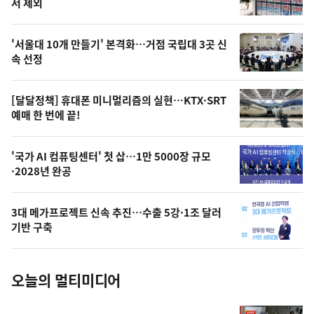
뉴
서 제외
신,
스
오
'서울대 10개 만들기' 본격화…거점 국립대 3곳 신
늘
속 선정
의
영
[달달정책] 휴대폰 미니멀리즘의 실현…KTX·SRT
상
예매 한 번에 끝!
,
오
'국가 AI 컴퓨팅센터' 첫 삽…1만 5000장 규모
·2028년 완공
늘
의
3대 메가프로젝트 신속 추진…수출 5강·1조 달러
사
기반 구축
진
오늘의 멀티미디어