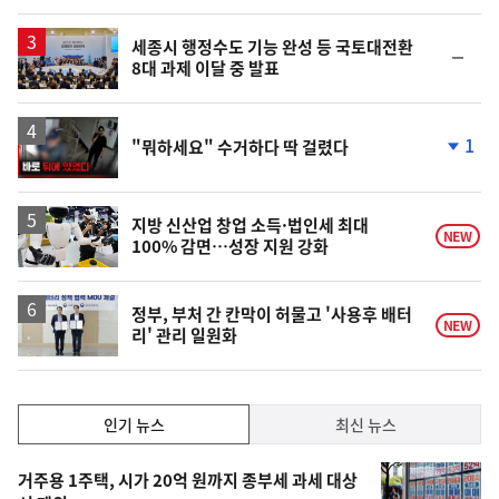
계
하
락
세종시 행정수도 기능 완성 등 국토대전환
순
8대 과제 이달 중 발표
위
동
일
영
1
"뭐하세요" 수거하다 딱 걸렸다
상
단
계
하
락
지방 신산업 창업 소득·법인세 최대
NEW
100% 감면…성장 지원 강화
정부, 부처 간 칸막이 허물고 '사용후 배터
NEW
리' 관리 일원화
인
인기 뉴스
최신 뉴스
기,
인
기
최
거주용 1주택, 시가 20억 원까지 종부세 과세 대상