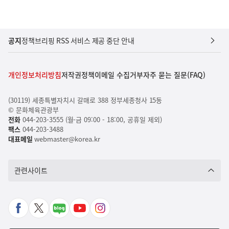
공지
정책브리핑 RSS 서비스 제공 중단 안내
개인정보처리방침
저작권정책
이메일 수집거부
자주 묻는 질문(FAQ)
(30119) 세종특별자치시 갈매로 388 정부세종청사 15동
© 문화체육관광부
전화
044-203-3555 (월-금 09:00 - 18:00, 공휴일 제외)
팩스
044-203-3488
대표메일
webmaster@korea.kr
관련사이트
페
X
네
유
인
이
바
이
튜
스