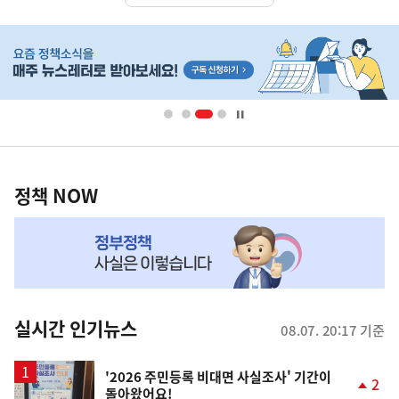
히
단
배
너
영
정
역
책
정책 NOW
NOW,
MY
맞
춤
뉴
실시간 인기뉴스
08.07. 20:17 기준
스
'2026 주민등록 비대면 사실조사' 기간이
2
돌아왔어요!