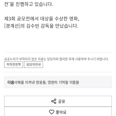
전'을 진행하고 있습니다.
제3회 공모전에서 대상을 수상한 영화,
[경계선]의 김수빈 감독을 만났습니다.
공공누리가 부착되지 않은 자료는 담당자와 협의한 후에 사용하여 주시기 바랍니다.
저작권정책
담당자안내
이
기
다음
서해를 지켜낸 영웅들, 영원히 기억될 이름들
사
전
다
공유
열
음
기
좋아요
기