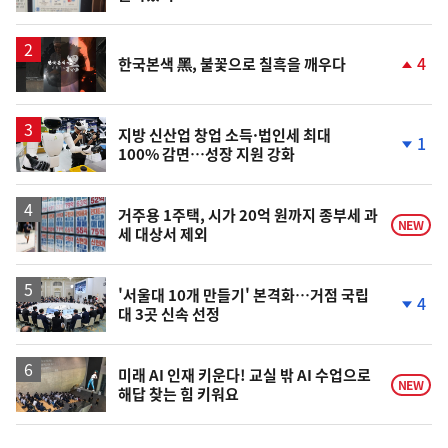
단
계
상
승
영
4
한국본색 黑, 불꽃으로 칠흑을 깨우다
상
단
계
상
승
지방 신산업 창업 소득·법인세 최대
1
100% 감면…성장 지원 강화
단
계
하
락
거주용 1주택, 시가 20억 원까지 종부세 과
NEW
세 대상서 제외
'서울대 10개 만들기' 본격화…거점 국립
4
대 3곳 신속 선정
단
계
하
락
미래 AI 인재 키운다! 교실 밖 AI 수업으로
NEW
해답 찾는 힘 키워요