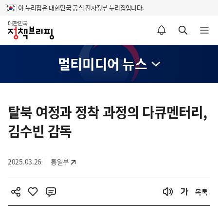
이 누리집은 대한민국 공식 전자정부 누리집입니다.
홈
알림설정 바로가기
검색 바로가기
메뉴 열기
멀티미디어 뉴스
콘
텐
탈북 여정과 정착 과정의 다큐멘터리,
츠
김수빈 감독
영
역
2025.03.26
통일부
목록