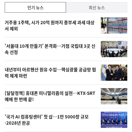
인
인기 뉴스
최신 뉴스
기,
인
기
최
거주용 1주택, 시가 20억 원까지 종부세 과세 대상
뉴
서 제외
신,
스
오
'서울대 10개 만들기' 본격화…거점 국립대 3곳 신
늘
속 선정
의
영
내년부터 아르헨산 원유 수입…핵심광물 공급망 협
상
력 체계 마련
,
오
[달달정책] 휴대폰 미니멀리즘의 실현…KTX·SRT
예매 한 번에 끝!
늘
의
'국가 AI 컴퓨팅센터' 첫 삽…1만 5000장 규모
사
·2028년 완공
진