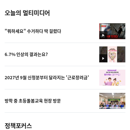
오늘의 멀티미디어
"뭐하세요" 수거하다 딱 걸렸다
영
상
6.7% 인상의 결과는요?
영
상
2027년 9월 신청분부터 달라지는 '근로장려금'
방학 중 초등돌봄교육 현장 방문
정책포커스