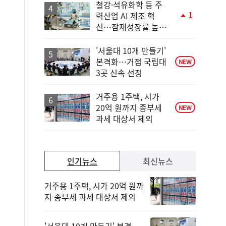
철강·석유화학 등 주
1
력산업 AI 제조 혁
단
신…잠재성장률 높인
계
다
상
승
'서울대 10개 만들기'
본격화…거점 국립대
NEW
3곳 신속 선정
거주용 1주택, 시가
20억 원까지 종부세
NEW
과세 대상서 제외
인기뉴스
최신뉴스
거주용 1주택, 시가 20억 원까
지 종부세 과세 대상서 제외
'서울대 10개 만들기' 본격