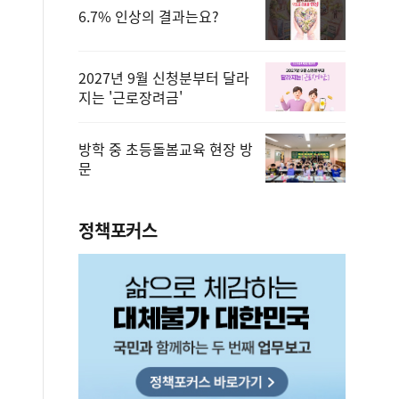
6.7% 인상의 결과는요?
2027년 9월 신청분부터 달라
지는 '근로장려금'
방학 중 초등돌봄교육 현장 방
문
정책포커스