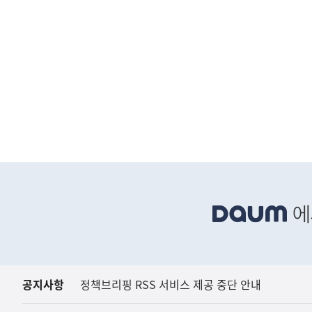
하
단
배
너
영
역
공지사항
정책브리핑 RSS 서비스 제공 중단 안내