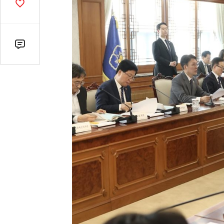
기
공
감
수
댓
글
수
(클
릭
시
댓
글
로
이
동)