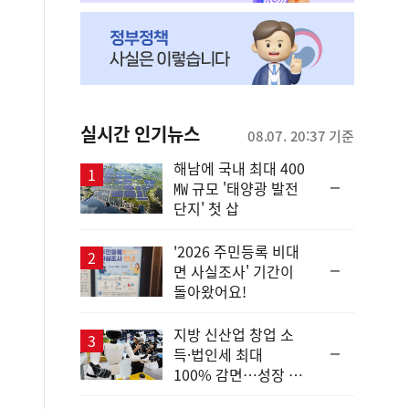
실시간 인기뉴스
08.07. 20:37 기준
해남에 국내 최대 400
순
㎿ 규모 '태양광 발전
위
단지' 첫 삽
동
일
'2026 주민등록 비대
순
면 사실조사' 기간이
위
돌아왔어요!
동
일
지방 신산업 창업 소
순
득·법인세 최대
위
100% 감면…성장 지
동
원 강화
일