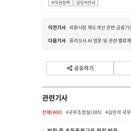
저작권정책
담당자안내
이
이전기사
외환시장 제도개선 관련 금융기
전
다음기사
퓨리오사 AI 방문 및 관련 밸류
다
음
기
사
공유하기
열
기
영
역
관련기사
전체(400)
#국무조정실(385)
#김민석 국무
방학 중 초등돌봄교육 현장 방문