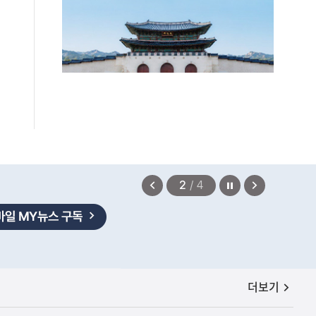
정지
이
다
2
/
4
전
음
보
보
기
기
공지사항
더보기