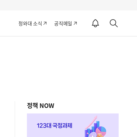
알
청와대 소식
공직메일
림
상
ON
세
검
색
정책 NOW