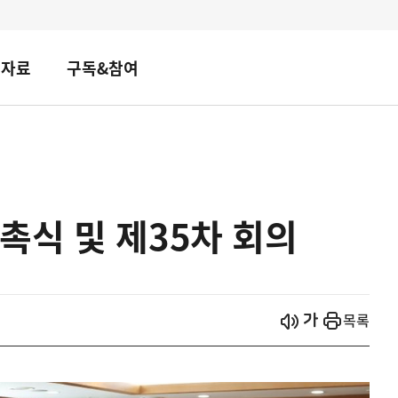
책자료
구독&참여
촉식 및 제35차 회의
시작
열기
목록