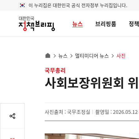
이 누리집은 대한민국 공식 전자정부 누리집입니다.
뉴스
브리핑룸
정
대
한
민
국
정
사
뉴스
멀티미디어 뉴스
사진
책
홈
브
이
으
콘
국무총리
리
트
로
핑
사회보장위원회 위
텐
이
츠
동
영
경
역
로
사진출처 : 국무조정실
촬영일 : 2026.05.12
공
유
열