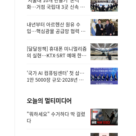
화…거점 국립대 3곳 신속 선
정
내년부터 아르헨산 원유 수
입…핵심광물 공급망 협력 체
계 마련
[달달정책] 휴대폰 미니멀리즘
의 실현…KTX·SRT 예매 한
번에 끝!
'국가 AI 컴퓨팅센터' 첫 삽…
1만 5000장 규모·2028년 완
공
오늘의 멀티미디어
"뭐하세요" 수거하다 딱 걸렸
다