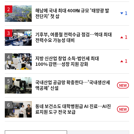
상
승
해남에 국내 최대 400㎿ 규모 '태양광 발
1
전단지' 첫 삽
단
계
하
락
기후부, 여름철 전력수급 점검…역대 최대
1
전력수요 가능성 대비
단
계
상
승
지방 신산업 창업 소득·법인세 최대
1
100% 감면…성장 지원 강화
단
계
상
승
국내산업 공급망 확충한다…'국내생산세
NEW
액공제' 신설
동네 보건소도 대학병원급 AI 진료…AI진
NEW
료지원 도구 전국 보급