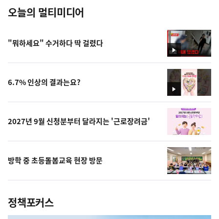
오늘의 멀티미디어
"뭐하세요" 수거하다 딱 걸렸다
영
상
6.7% 인상의 결과는요?
영
상
2027년 9월 신청분부터 달라지는 '근로장려금'
방학 중 초등돌봄교육 현장 방문
정책포커스