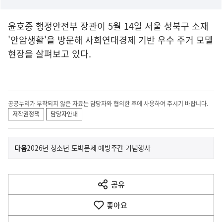
윤호중 행정안전부 장관이 5월 14일 서울 성북구 소재
'안암생활'을 방문해 사회연대경제 기반 우수 주거 모델
현장을 살펴보고 있다.
공공누리가 부착되지 않은 자료는 담당자와 협의한 후에 사용하여 주시기 바랍니다.
저작권정책
담당자안내
이
기
다음
2026년 청소년 도박문제 예방주간 기념행사
사
전
다
공유
열
음
기
좋아요
기