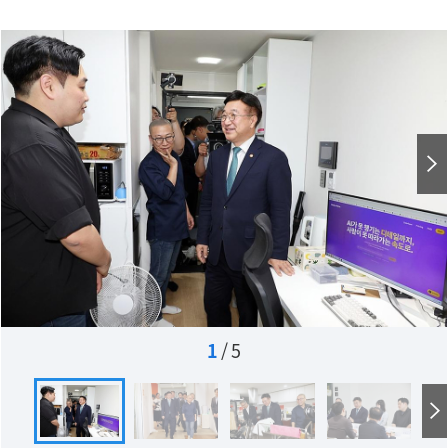
1
/
5