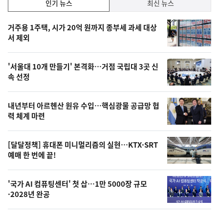
인
인기 뉴스
최신 뉴스
기,
인
기
최
거주용 1주택, 시가 20억 원까지 종부세 과세 대상
뉴
서 제외
신,
스
오
'서울대 10개 만들기' 본격화…거점 국립대 3곳 신
늘
속 선정
의
영
내년부터 아르헨산 원유 수입…핵심광물 공급망 협
상
력 체계 마련
,
오
[달달정책] 휴대폰 미니멀리즘의 실현…KTX·SRT
예매 한 번에 끝!
늘
의
'국가 AI 컴퓨팅센터' 첫 삽…1만 5000장 규모
사
·2028년 완공
진