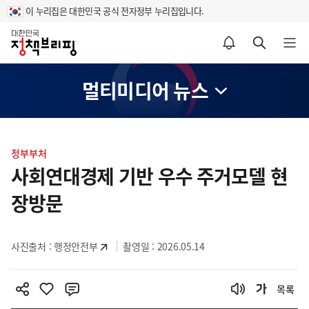
이 누리집은 대한민국 공식 전자정부 누리집입니다.
홈
알림설정 바로가기
검색 바로가기
메뉴 열기
멀티미디어 뉴스
콘
텐
정부부처
츠
사회연대경제 기반 우수 주거모델 현
영
장방문
역
사진출처 :
행정안전부
촬영일 : 2026.05.14
목록