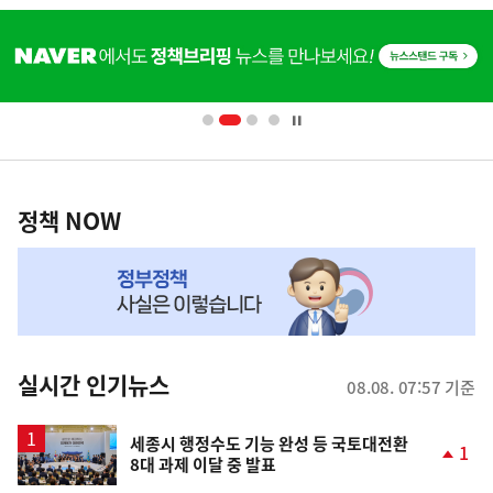
히
단
배
너
영
정
역
책
정책 NOW
NOW,
MY
맞
춤
뉴
실시간 인기뉴스
08.08. 07:57 기준
스
세종시 행정수도 기능 완성 등 국토대전환
1
8대 과제 이달 중 발표
단
계