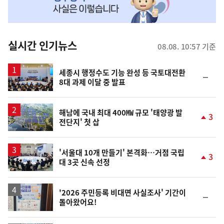
MY
맞
춤
뉴
실시간 인기뉴스
08.08. 10:57 기준
스
세종시 행정수도 기능 완성 등 국토대전환
순
8대 과제 이달 중 발표
위
동
일
해남에 국내 최대 400㎿ 규모 '태양광 발
3
전단지' 첫 삽
단
계
상
승
'서울대 10개 만들기' 본격화…거점 국립
3
대 3곳 신속 선정
단
계
상
승
'2026 주민등록 비대면 사실조사' 기간이
순
돌아왔어요!
위
동
일