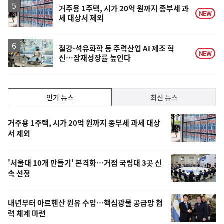
거주용 1주택, 시가 20억 원까지 종부세 과
NEW
세 대상서 제외
철강·석유화학 등 주력산업 AI 제조 혁
NEW
신…잠재성장률 높인다
인
인기 뉴스
최신 뉴스
기,
인
기
최
거주용 1주택, 시가 20억 원까지 종부세 과세 대상
뉴
서 제외
신,
스
오
'서울대 10개 만들기' 본격화…거점 국립대 3곳 신
늘
속 선정
의
영
내년부터 아르헨산 원유 수입…핵심광물 공급망 협
상
력 체계 마련