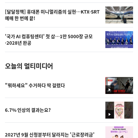
,
오
[달달정책] 휴대폰 미니멀리즘의 실현…KTX·SRT
예매 한 번에 끝!
늘
의
'국가 AI 컴퓨팅센터' 첫 삽…1만 5000장 규모
사
·2028년 완공
진
오늘의 멀티미디어
"뭐하세요" 수거하다 딱 걸렸다
영
상
6.7% 인상의 결과는요?
영
상
2027년 9월 신청분부터 달라지는 '근로장려금'