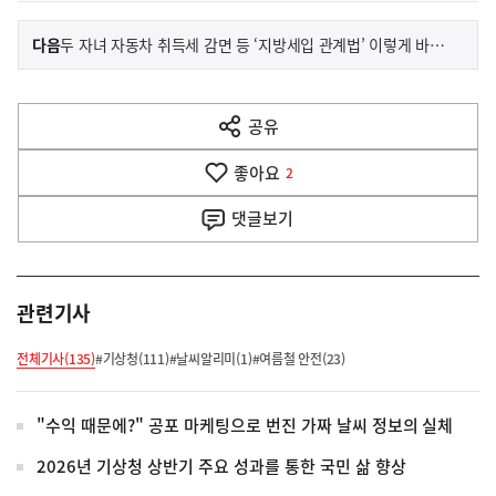
이
기
다음
두 자녀 자동차 취득세 감면 등 ‘지방세입 관계법’ 이렇게 바껴요!
사
전
다
공유
열
음
기
좋아요
기
2
사
댓글
보기
관련기사
전체기사(135)
#기상청(111)
#날씨알리미(1)
#여름철 안전(23)
"수익 때문에?" 공포 마케팅으로 번진 가짜 날씨 정보의 실체
2026년 기상청 상반기 주요 성과를 통한 국민 삶 향상