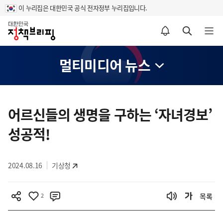
이 누리집은 대한민국 공식 전자정부 누리집입니다.
홈
알림설정 바로가기
검색 바로가기
메뉴 열기
멀티미디어 뉴스
콘
텐
어르신들의 생명을 구하는 ‘자녀경보’
츠
성공적!
영
역
2024.08.16
기상청
2
목록