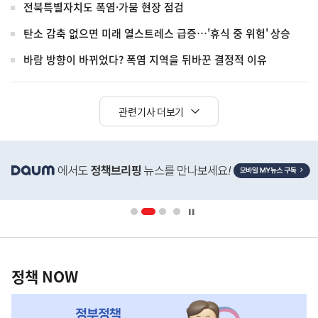
전북특별자치도 폭염·가뭄 현장 점검
탄소 감축 없으면 미래 열스트레스 급증…'휴식 중 위험' 상승
바람 방향이 바뀌었다? 폭염 지역을 뒤바꾼 결정적 이유
관련기사 더보기
히
단
배
너
영
정
역
책
정책 NOW
NOW,