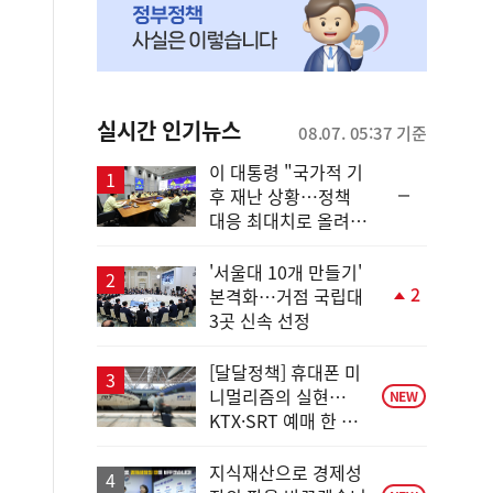
실시간 인기뉴스
08.07. 05:37 기준
이 대통령 "국가적 기
순
후 재난 상황…정책
위
대응 최대치로 올려
동
야"
일
'서울대 10개 만들기'
2
본격화…거점 국립대
단
3곳 신속 선정
계
상
승
[달달정책] 휴대폰 미
니멀리즘의 실현…
NEW
KTX·SRT 예매 한 번
에 끝!
지식재산으로 경제성