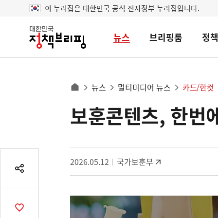
이 누리집은 대한민국 공식 전자정부 누리집입니다.
뉴스
브리핑룸
정
대
한
민
국
정
사
뉴스
멀티미디어 뉴스
카드/한컷
책
홈
브
이
으
보훈콘텐츠, 한번
콘
리
트
로
핑
텐
이
츠
동
영
경
2026.05.12
국가보훈부
역
로
공
유
열
기
공