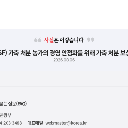
사
F) 가축 처분 농가의 경영 안정화를 위해 가축 처분 
실
은
2026.08.06
이
렇
습
니
다
묻는 질문(FAQ)
육관광부
4-203-3488
대표메일
webmaster@korea.kr