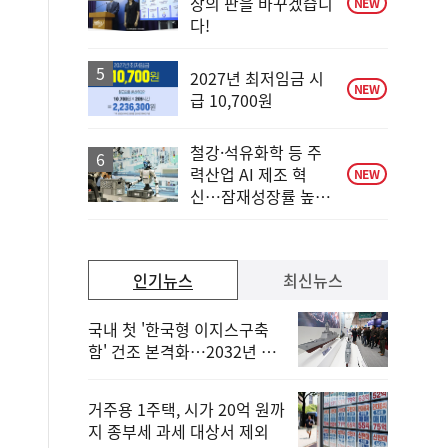
장의 판을 바꾸겠습니
NEW
다!
2027년 최저임금 시
NEW
급 10,700원
철강·석유화학 등 주
력산업 AI 제조 혁
NEW
신…잠재성장률 높인
다
인기뉴스
최신뉴스
국내 첫 '한국형 이지스구축
함' 건조 본격화…2032년 해
군 인도
거주용 1주택, 시가 20억 원까
지 종부세 과세 대상서 제외