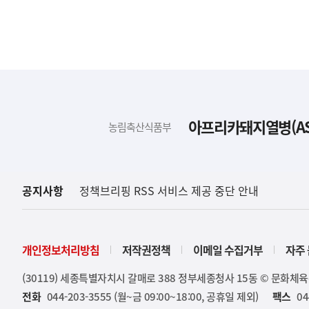
하
단
배
아프리카돼지열병(AS
농림축산식품부
너
영
역
공지사항
정책브리핑 RSS 서비스 제공 중단 안내
개인정보처리방침
저작권정책
이메일 수집거부
자주 
(30119) 세종특별자치시 갈매로 388 정부세종청사 15동 © 문화체
전화
044-203-3555 (월~금 09:00~18:00, 공휴일 제외)
팩스
04