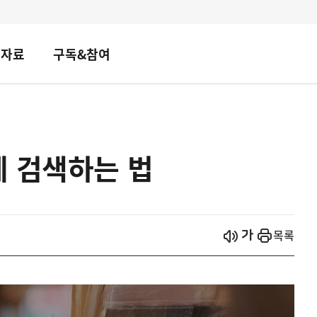
책자료
구독&참여
에 검색하는 법
시작
열기
목록