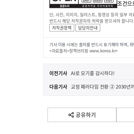
조건으
단, 사진, 이미지, 일러스트, 동영상 등의 일부
반드시 해당 저작권자의 허락을 받으셔야 합니다
저작권정책
담당자안내
기사 이용 시에는 출처를 반드시 표기해야 하며, 위
<자료출처=정책브리핑 www.korea.kr>
이
이전기사
AI로 모기를 감시하다!
전
다음기사
교정 패러다임 전환 ② 2030
다
음
기
사
공유하기
열
기
영
역