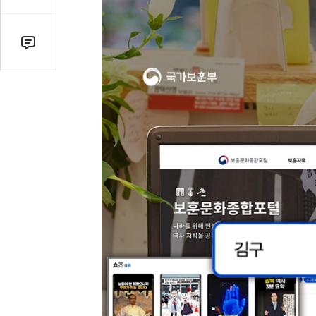
감
수
댓
글
수
(클
릭
시
댓
글
로
이
동)