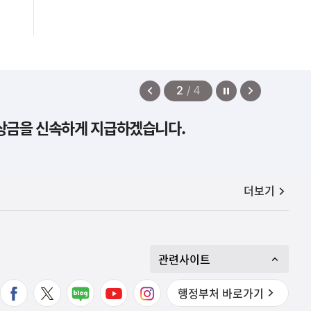
정지
이
다
2
/
4
전
음
보상금을 신속하게 지급하겠습니다.
보
보
기
기
공지사항
더보기
관련사이트
행정부처 바로가기