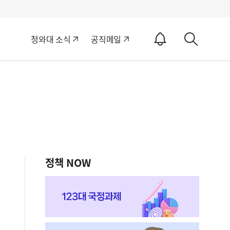
알
청와대 소식
공직메일
림
상
ON
세
검
색
정책 NOW