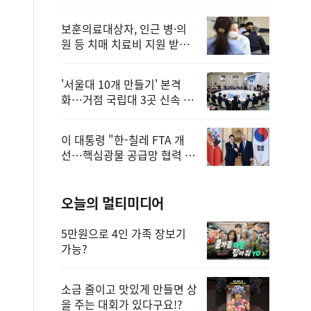
보훈의료대상자, 인근 병·의
원 등 치매 치료비 지원 받을
수 있어
'서울대 10개 만들기' 본격
화…거점 국립대 3곳 신속 선
정
이 대통령 "한-칠레 FTA 개
선…핵심광물 공급망 협력 더
욱 강화"
오늘의 멀티미디어
5만원으로 4인 가족 장보기
가능?
소금 줄이고 맛있게 만들면 상
을 주는 대회가 있다구요!?