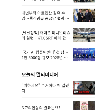
정
내년부터 아르헨산 원유 수
입…핵심광물 공급망 협력 체
계 마련
[달달정책] 휴대폰 미니멀리즘
의 실현…KTX·SRT 예매 한
번에 끝!
'국가 AI 컴퓨팅센터' 첫 삽…
1만 5000장 규모·2028년 완
공
오늘의 멀티미디어
"뭐하세요" 수거하다 딱 걸렸
다
6.7% 인상의 결과는요?