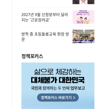
2027년 9월 신청분부터 달라
지는 '근로장려금'
방학 중 초등돌봄교육 현장 방
문
정책포커스