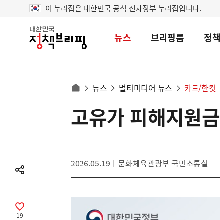
이 누리집은 대한민국 공식 전자정부 누리집입니다.
뉴스
브리핑룸
정
대
한
민
국
정
사
뉴스
멀티미디어 뉴스
카드/한컷
책
홈
브
이
으
고유가 피해지원금 
콘
리
트
로
핑
텐
이
츠
동
영
경
2026.05.19
문화체육관광부 국민소통실
역
로
공
유
열
기
공
19