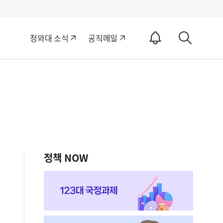
알
청와대 소식
공직메일
림
상
ON
세
검
색
정책 NOW