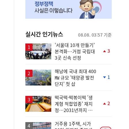
실시간 인기뉴스
08.08. 03:57 기준
'서울대 10개 만들기'
3
본격화…거점 국립대
단
3곳 신속 선정
계
상
승
해남에 국내 최대 400
1
㎿ 규모 '태양광 발전
단
단지' 첫 삽
계
하
락
떡국떡·떡볶이떡 '생
2
계형 적합업종' 재지
단
정…2031년까지 보
계
호
상
승
거주용 1주택, 시가