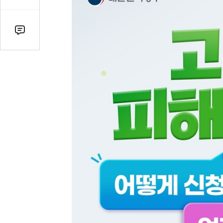
감
수
댓
글
수
(클
릭
시
댓
글
로
이
동)