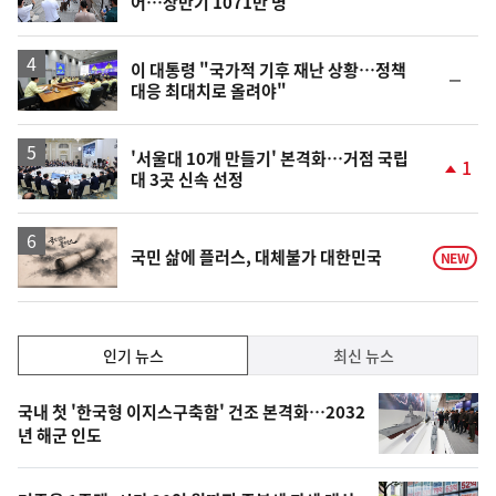
어…상반기 1071만 명
위
동
일
이 대통령 "국가적 기후 재난 상황…정책
순
대응 최대치로 올려야"
위
동
일
'서울대 10개 만들기' 본격화…거점 국립
1
대 3곳 신속 선정
단
계
상
승
영
국민 삶에 플러스, 대체불가 대한민국
NEW
상
인
인기 뉴스
최신 뉴스
기,
인
기
최
국내 첫 '한국형 이지스구축함' 건조 본격화…2032
뉴
년 해군 인도
신,
스
오