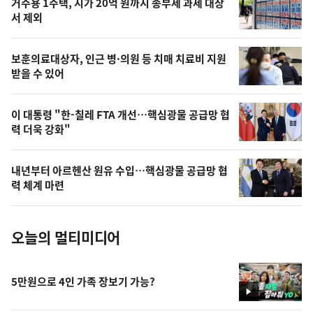
거주용 1주택, 시가 20억 원까지 종부세 과세 대상
늘
서 제외
의
영
보훈의료대상자, 인근 병·의원 등 치매 치료비 지원
상
받을 수 있어
,
오
이 대통령 "한-칠레 FTA 개선…핵심광물 공급망 협
력 더욱 강화"
늘
의
내년부터 아르헨산 원유 수입…핵심광물 공급망 협
사
력 체계 마련
진
오늘의 멀티미디어
5만원으로 4인 가족 장보기 가능?
영
상