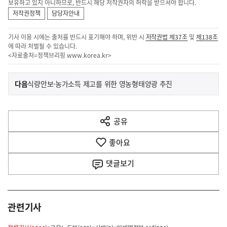
보유하고 있지 아니하므로, 반드시 해당 저작권자의 허락을 받으셔야 합니다.
저작권정책
담당자안내
기사 이용 시에는 출처를 반드시 표기해야 하며, 위반 시
저작권법 제37조
및
제138조
에 따라 처벌될 수 있습니다.
<자료출처=정책브리핑
www.korea.kr
>
이
기
다음
식량안보·농가소득 제고를 위한 영농형태양광 추진
사
전
다
공유
열
음
기
좋아요
기
사
댓글
보기
관련기사