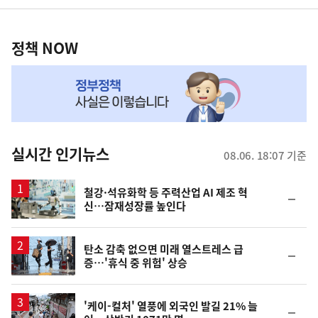
영
정
역
책
정책 NOW
NOW,
MY
맞
춤
뉴
실시간 인기뉴스
08.06. 18:07 기준
스
철강·석유화학 등 주력산업 AI 제조 혁
순
신…잠재성장률 높인다
위
동
일
탄소 감축 없으면 미래 열스트레스 급
순
증…'휴식 중 위험' 상승
위
동
일
'케이-컬처' 열풍에 외국인 발길 21% 늘
순