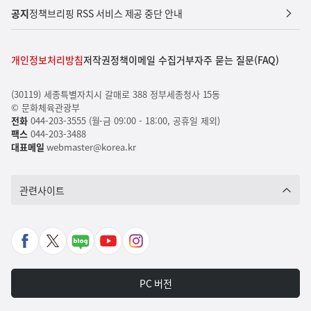
공지
정책브리핑 RSS 서비스 제공 중단 안내
개인정보처리방침
저작권정책
이메일 수집거부
자주 묻는 질문(FAQ)
(30119) 세종특별자치시 갈매로 388 정부세종청사 15동
© 문화체육관광부
전화
044-203-3555 (월-금 09:00 - 18:00, 공휴일 제외)
팩스
044-203-3488
대표메일
webmaster@korea.kr
관련사이트
페
X
네
유
인
이
바
이
튜
스
스
로
버
브
타
PC 버전
북
가
포
바
그
바
기
스
로
램