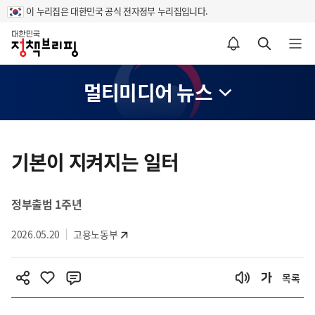
이 누리집은 대한민국 공식 전자정부 누리집입니다.
홈
알림설정 바로가기
검색 바로가기
메뉴 열기
멀티미디어 뉴스
콘
텐
기본이 지켜지는 일터
츠
영
정부출범 1주년
역
2026.05.20
고용노동부
목록