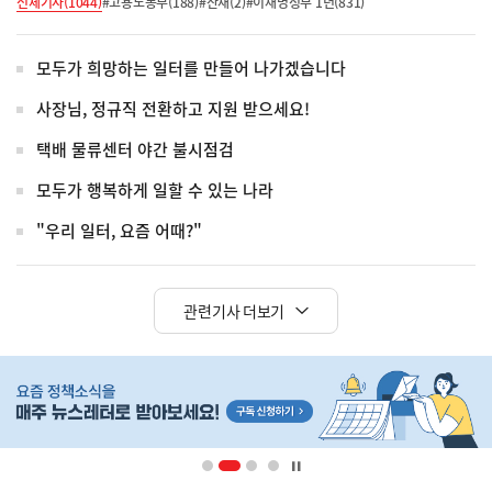
전체기사(1044)
#고용노동부(188)
#산재(2)
#이재명정부 1년(831)
모두가 희망하는 일터를 만들어 나가겠습니다
사장님, 정규직 전환하고 지원 받으세요!
택배 물류센터 야간 불시점검
모두가 행복하게 일할 수 있는 나라
"우리 일터, 요즘 어때?"
관련기사 더보기
히
단
배
너