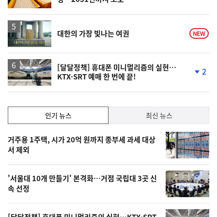
영
대한의 가장 빛나는 여권
NEW
상
[달달정책] 휴대폰 미니멀리즘의 실현…
2
KTX·SRT 예매 한 번에 끝!
단
계
하
락
인
인기 뉴스
최신 뉴스
기,
인
기
최
거주용 1주택, 시가 20억 원까지 종부세 과세 대상
뉴
서 제외
신,
스
오
'서울대 10개 만들기' 본격화…거점 국립대 3곳 신
늘
속 선정
의
영