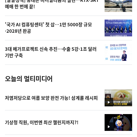
[달달정책] 휴대폰 미니멀리즘의 실현…KTX·SRT
상
예매 한 번에 끝!
,
오
'국가 AI 컴퓨팅센터' 첫 삽…1만 5000장 규모
·2028년 완공
늘
의
3대 메가프로젝트 신속 추진…수출 5강·1조 달러
사
기반 구축
진
오늘의 멀티미디어
저염저당으로 여름 보양 완전 가능! 삼계롤 레시피
영
상
기상청 직원, 이번엔 최산 챌린지까지?!
영
상