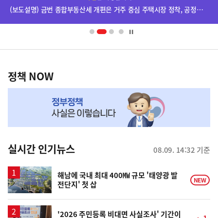
단
(보도설명) 금번 종합부동산세 개편은 거주 중심 주택시장 정착, 공정과세 및 과세형평 제고를 위한 것입니다.
배
너
영
정
역
책
정책 NOW
NOW,
MY
맞
춤
뉴
실시간 인기뉴스
08.09. 14:32 기준
스
해남에 국내 최대 400㎿ 규모 '태양광 발
NEW
전단지' 첫 삽
'2026 주민등록 비대면 사실조사' 기간이
1