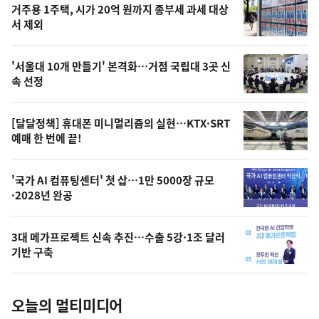
기
최
거주용 1주택, 시가 20억 원까지 종부세 과세 대상
뉴
서 제외
신,
스
오
'서울대 10개 만들기' 본격화…거점 국립대 3곳 신
늘
속 선정
의
영
[달달정책] 휴대폰 미니멀리즘의 실현…KTX·SRT
상
예매 한 번에 끝!
,
오
'국가 AI 컴퓨팅센터' 첫 삽…1만 5000장 규모
·2028년 완공
늘
의
3대 메가프로젝트 신속 추진…수출 5강·1조 달러
사
기반 구축
진
오늘의 멀티미디어