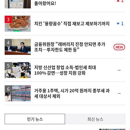
돌아왔어요!
단
계
상
승
1
치킨 '용량꼼수' 직접 재보고 제보하기까지
단
계
하
락
금융위원장 "레버리지 진정 안되면 추가
NEW
조치…투자한도 제한 등"
지방 신산업 창업 소득·법인세 최대
순
100% 감면…성장 지원 강화
위
동
일
거주용 1주택, 시가 20억 원까지 종부세 과
순
세 대상서 제외
위
동
일
인
인기 뉴스
최신 뉴스
기,
인