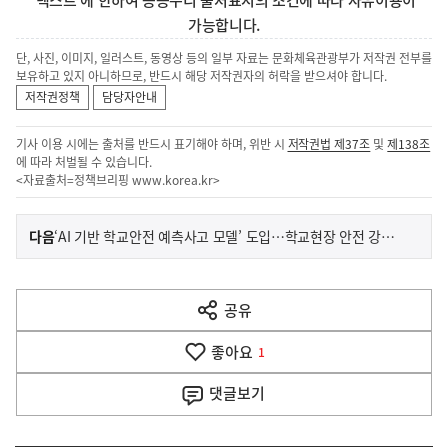
'텍스트'에 한하여 공공누리 출처표시의 조건에 따라 자유이용이
가능합니다.
단, 사진, 이미지, 일러스트, 동영상 등의 일부 자료는 문화체육관광부가 저작권 전부를
보유하고 있지 아니하므로, 반드시 해당 저작권자의 허락을 받으셔야 합니다.
저작권정책
담당자안내
기사 이용 시에는 출처를 반드시 표기해야 하며, 위반 시
저작권법 제37조
및
제138조
에 따라 처벌될 수 있습니다.
<자료출처=정책브리핑
www.korea.kr
>
이
기
다음
‘AI 기반 학교안전 예측사고 모델’ 도입…학교현장 안전 강화 지원
사
전
다
공유
열
음
기
좋아요
기
1
사
댓글
보기