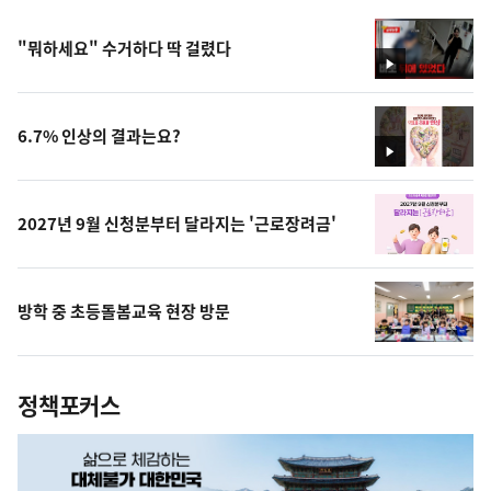
"뭐하세요" 수거하다 딱 걸렸다
영
상
6.7% 인상의 결과는요?
영
상
2027년 9월 신청분부터 달라지는 '근로장려금'
방학 중 초등돌봄교육 현장 방문
정책포커스