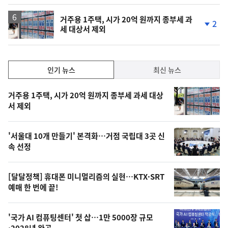
거주용 1주택, 시가 20억 원까지 종부세 과
2
세 대상서 제외
단
계
하
락
인
인기 뉴스
최신 뉴스
기,
인
기
최
거주용 1주택, 시가 20억 원까지 종부세 과세 대상
뉴
서 제외
신,
스
오
'서울대 10개 만들기' 본격화…거점 국립대 3곳 신
늘
속 선정
의
영
[달달정책] 휴대폰 미니멀리즘의 실현…KTX·SRT
상
예매 한 번에 끝!
,
오
'국가 AI 컴퓨팅센터' 첫 삽…1만 5000장 규모