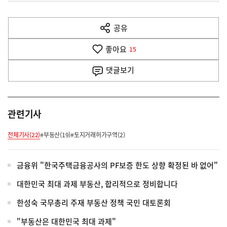
전
다
공유
열
음
기
좋아요
기
15
사
댓글
보기
관련기사
전체기사(22)
#부동산(19)
#토지거래허가구역(2)
금융위 "한국주택금융공사의 PF보증 한도 상향 확정된 바 없어"
대한민국 최대 과제 부동산, 합리적으로 정비합니다
한성숙 국무총리 주재 부동산 정책 국민 대토론회
"부동산은 대한민국 최대 과제"