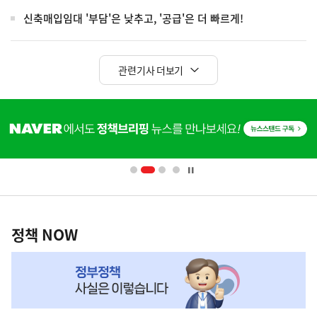
신축매입임대 '부담'은 낮추고, '공급'은 더 빠르게!
관련기사 더보기
히
단
배
너
영
정
역
책
정책 NOW
NOW,
MY
맞