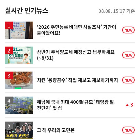
춤
뉴
실시간 인기뉴스
08.08. 15:17 기준
스
'2026 주민등록 비대면 사실조사' 기간이
NEW
돌아왔어요!
상반기 주식양도세 예정신고·납부하세요
NEW
(~8/31)
치킨 '용량꼼수' 직접 재보고 제보하기까지
NEW
해남에 국내 최대 400㎿ 규모 '태양광 발
3
전단지' 첫 삽
단
계
상
승
영
그 해 우리의 고민은
NEW
상