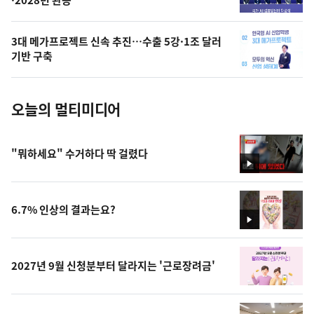
·2028년 완공
늘
의
3대 메가프로젝트 신속 추진…수출 5강·1조 달러
사
기반 구축
진
오늘의 멀티미디어
"뭐하세요" 수거하다 딱 걸렸다
영
상
6.7% 인상의 결과는요?
영
상
2027년 9월 신청분부터 달라지는 '근로장려금'