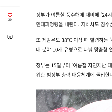
유
열
정부가 여름철 풍수해에 대비해 '24
기
공
20
감
민대피명령을 내린다. 지하차도 침수심
수
또 체감온도 38℃ 이상 때 발령하는 
댓
글
대 분야 10개 유형으로 나눠 맞춤형
수
(클
릭
정부는 15일부터 '여름철 자연재난 
시
위한 범정부 총력 대응체계에 돌입한다
댓
글
로
이
동)