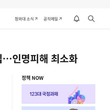
알
청와대 소식
공직메일
림
상
ON
세
검
색
돌입…인명피해 최소화
정책 NOW