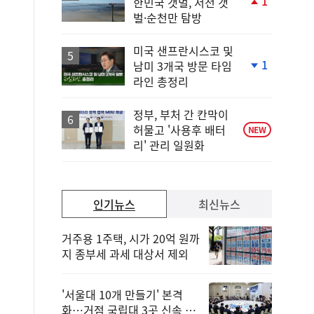
1
한민국 갯벌, 서천 갯
단
벌·순천만 탐방
계
상
승
미국 샌프란시스코 및
1
남미 3개국 방문 타임
단
라인 총정리
계
하
락
정부, 부처 간 칸막이
허물고 '사용후 배터
NEW
리' 관리 일원화
인기뉴스
최신뉴스
거주용 1주택, 시가 20억 원까
지 종부세 과세 대상서 제외
'서울대 10개 만들기' 본격
화…거점 국립대 3곳 신속 선