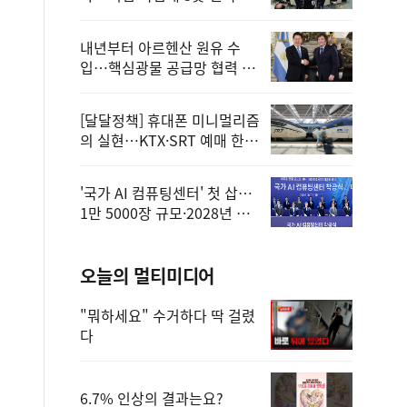
정
내년부터 아르헨산 원유 수
입…핵심광물 공급망 협력 체
계 마련
[달달정책] 휴대폰 미니멀리즘
의 실현…KTX·SRT 예매 한
번에 끝!
'국가 AI 컴퓨팅센터' 첫 삽…
1만 5000장 규모·2028년 완
공
오늘의 멀티미디어
"뭐하세요" 수거하다 딱 걸렸
다
6.7% 인상의 결과는요?