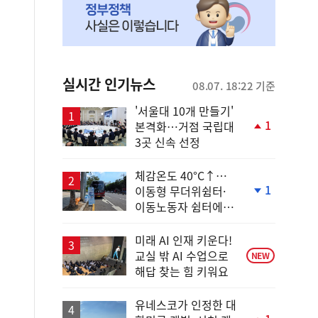
실시간 인기뉴스
08.07. 18:22 기준
'서울대 10개 만들기'
1
본격화…거점 국립대
단
3곳 신속 선정
계
상
승
체감온도 40°C↑…
1
이동형 무더위쉼터·
단
이동노동자 쉼터에서
계
안전한 휴식
하
락
미래 AI 인재 키운다!
교실 밖 AI 수업으로
NEW
해답 찾는 힘 키워요
유네스코가 인정한 대