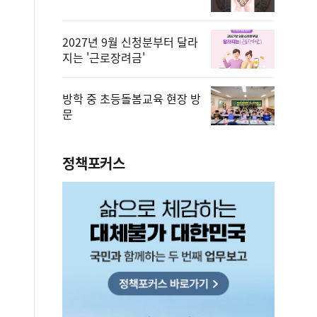
2027년 9월 신청분부터 달라
지는 '근로장려금'
방학 중 초등돌봄교육 현장 방
문
정책포커스