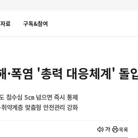
책자료
구독&참여
해·폭염 '총력 대응체계' 
도 침수심 5㎝ 넘으면 즉시 통제
…취약계층 맞춤형 안전관리 강화
열기
열기
목록