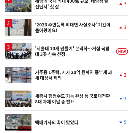
해남에 국내 최대 400㎿ 규모 '태양광 발
3
전단지' 첫 삽
단
계
상
승
'2026 주민등록 비대면 사실조사' 기간이
3
돌아왔어요!
단
계
상
승
'서울대 10개 만들기' 본격화…거점 국립
NEW
대 3곳 신속 선정
거주용 1주택, 시가 20억 원까지 종부세 과
2
세 대상서 제외
단
계
상
승
세종시 행정수도 기능 완성 등 국토대전환
3
8대 과제 이달 중 발표
단
계
하
락
영
5
택배기사의 촉이 맞았다
상
단
계