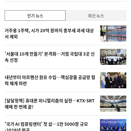
하
락
인
인기 뉴스
최신 뉴스
기,
인
기
최
거주용 1주택, 시가 20억 원까지 종부세 과세 대상
뉴
서 제외
신,
스
오
'서울대 10개 만들기' 본격화…거점 국립대 3곳 신
늘
속 선정
의
영
내년부터 아르헨산 원유 수입…핵심광물 공급망 협
상
력 체계 마련
,
오
[달달정책] 휴대폰 미니멀리즘의 실현…KTX·SRT
예매 한 번에 끝!
늘
의
'국가 AI 컴퓨팅센터' 첫 삽…1만 5000장 규모
사
·2028년 완공