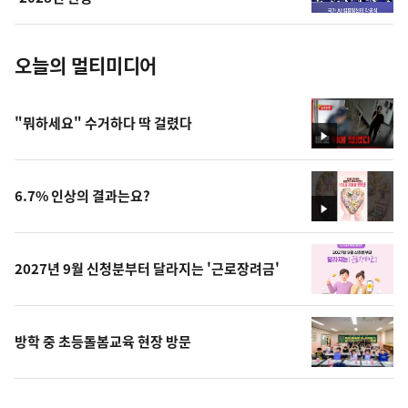
진
오늘의 멀티미디어
"뭐하세요" 수거하다 딱 걸렸다
영
상
6.7% 인상의 결과는요?
영
상
2027년 9월 신청분부터 달라지는 '근로장려금'
방학 중 초등돌봄교육 현장 방문