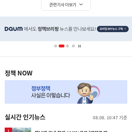
관련기사 더보기
히
단
배
너
영
정
역
책
정책 NOW
NOW,
MY
맞
춤
뉴
실시간 인기뉴스
08.08. 10:47 기준
스