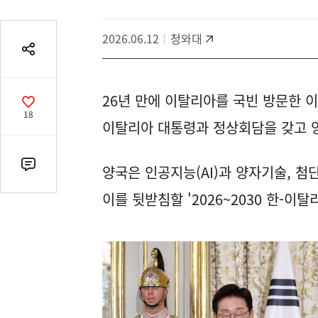
2026.06.12
청와대
공
유
열
26년 만에 이탈리아를 국빈 방문한 
기
공
18
감
이탈리아 대통령과 정상회담을 갖고 양
수
양국은 인공지능(AI)과 양자기술, 첨
댓
글
이를 뒷받침할 '2026~2030 한-이
수
(클
릭
시
댓
글
로