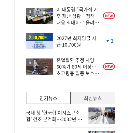
상
승
이 대통령 "국가적 기
후 재난 상황…정책
NEW
대응 최대치로 올려
야"
2027년 최저임금 시
2
급 10,700원
단
계
하
온열질환 추정 사망
락
60%가 80세 이상…
NEW
초고령층 집중 보호
강화
인기뉴스
최신뉴스
국내 첫 '한국형 이지스구축
함' 건조 본격화…2032년 해
군 인도