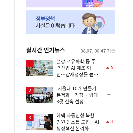
실시간 인기뉴스
08.07. 00:47 기준
철강·석유화학 등 주
5
력산업 AI 제조 혁
단
신…잠재성장률 높인
계
다
상
승
'서울대 10개 만들기'
순
본격화…거점 국립대
위
3곳 신속 선정
동
일
혜택 자동신청·복합
1
민원 원스톱 도입…AI
단
행정혁신 본격화
계