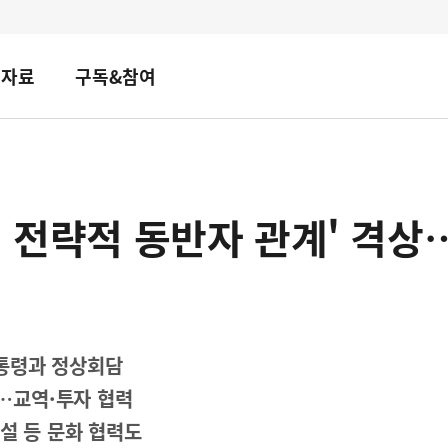
책자료
구독&참여
별 전략적 동반자 관계' 격상
대통령과 정상회담
결…교역·투자 협력
설 등 문화 협력도