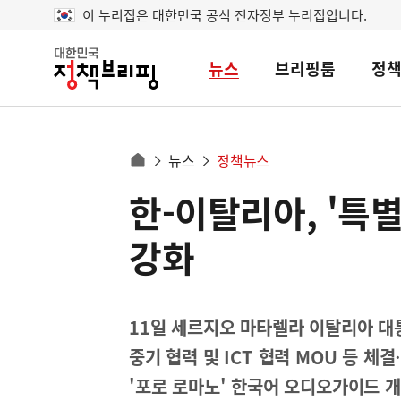
이 누리집은 대한민국 공식 전자정부 누리집입니다.
뉴스
브리핑룸
정
대
한
민
국
정
사
뉴스
정책뉴스
책
홈
브
이
으
한-이탈리아, '특
콘
리
트
로
핑
텐
이
강화
츠
동
영
경
역
로
11일 세르지오 마타렐라 이탈리아 
중기 협력 및 ICT 협력 MOU 등 체
'포로 로마노' 한국어 오디오가이드 개