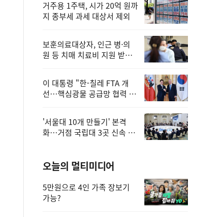
거주용 1주택, 시가 20억 원까
지 종부세 과세 대상서 제외
보훈의료대상자, 인근 병·의
원 등 치매 치료비 지원 받을
수 있어
이 대통령 "한-칠레 FTA 개
선…핵심광물 공급망 협력 더
욱 강화"
'서울대 10개 만들기' 본격
화…거점 국립대 3곳 신속 선
정
오늘의 멀티미디어
5만원으로 4인 가족 장보기
가능?