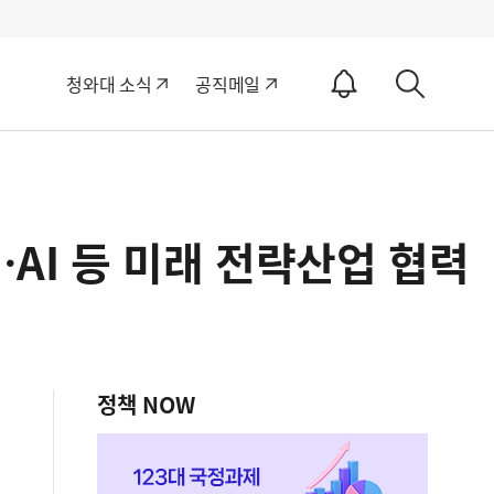
알
청와대 소식
공직메일
림
상
ON
세
검
색
…AI 등 미래 전략산업 협력
정책 NOW