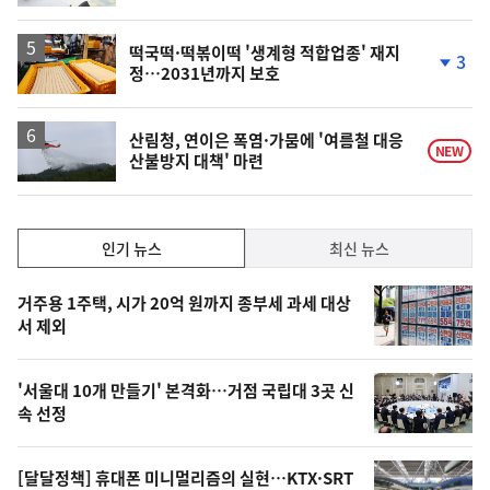
떡국떡·떡볶이떡 '생계형 적합업종' 재지
3
정…2031년까지 보호
단
계
하
락
산림청, 연이은 폭염·가뭄에 '여름철 대응
NEW
산불방지 대책' 마련
인
인기 뉴스
최신 뉴스
기,
인
기
최
거주용 1주택, 시가 20억 원까지 종부세 과세 대상
뉴
서 제외
신,
스
오
'서울대 10개 만들기' 본격화…거점 국립대 3곳 신
늘
속 선정
의
영
[달달정책] 휴대폰 미니멀리즘의 실현…KTX·SRT