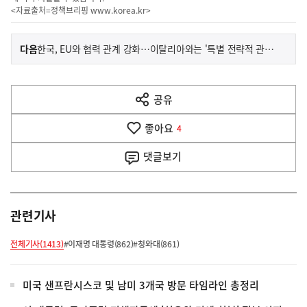
<자료출처=정책브리핑
www.korea.kr
>
이
기
다음
한국, EU와 협력 관계 강화…이탈리아와는 '특별 전략적 관계' 격상
사
전
다
공유
열
음
기
좋아요
기
4
사
댓글
보기
관련기사
전체기사(1413)
#이재명 대통령(862)
#청와대(861)
미국 샌프란시스코 및 남미 3개국 방문 타임라인 총정리