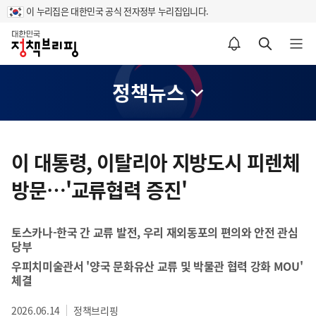
이 누리집은 대한민국 공식 전자정부 누리집입니다.
홈
알림설정 바로가기
검색 바로가기
메뉴 열기
정책뉴스
콘
텐
이 대통령, 이탈리아 지방도시 피렌체
츠
방문…'교류협력 증진'
영
역
토스카나-한국 간 교류 발전, 우리 재외동포의 편의와 안전 관심
당부
우피치미술관서 '양국 문화유산 교류 및 박물관 협력 강화 MOU'
체결
2026.06.14
정책브리핑