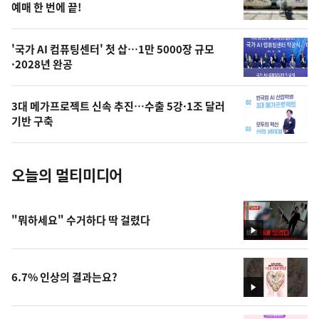
상
예매 한 번에 끝!
,
오
'국가 AI 컴퓨팅센터' 첫 삽…1만 5000장 규모
·2028년 완공
늘
의
3대 메가프로젝트 신속 추진…수출 5강·1조 달러
사
기반 구축
진
오늘의 멀티미디어
"뭐하세요" 수거하다 딱 걸렸다
영
상
6.7% 인상의 결과는요?
영
상