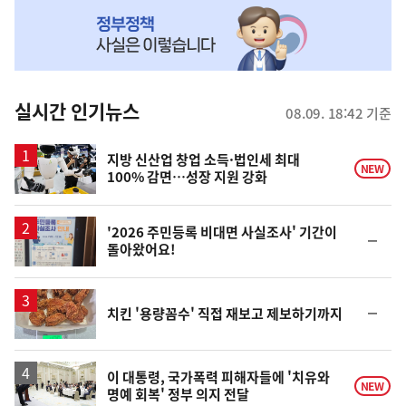
NOW,
MY
맞
춤
뉴
실시간 인기뉴스
08.09. 18:42 기준
스
지방 신산업 창업 소득·법인세 최대
NEW
100% 감면…성장 지원 강화
'2026 주민등록 비대면 사실조사' 기간이
순
돌아왔어요!
위
동
일
순
치킨 '용량꼼수' 직접 재보고 제보하기까지
위
동
일
이 대통령, 국가폭력 피해자들에 '치유와
NEW
명예 회복' 정부 의지 전달