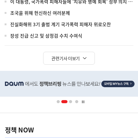
이 대통령, 국가폭력 피해자들에 '치유와 명예 회복' 정부 의지 전달
조국을 위해 헌신하신 여러분께
진실화해위 3기 출범 계기 국가폭력 피해자 위로오찬
장성 진급 신고 및 삼정검 수치 수여식
관련기사 더보기
히
단
배
너
영
정
역
책
정책 NOW