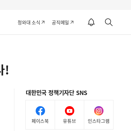
알
청와대 소식
공직메일
림
상
ON
세
검
색
다!
대한민국 정책기자단 SNS
페이스북
유튜브
인스타그램