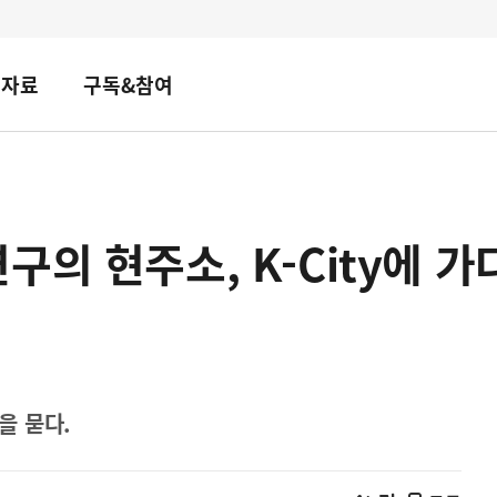
책자료
구독&참여
의 현주소, K-City에 가
을 묻다.