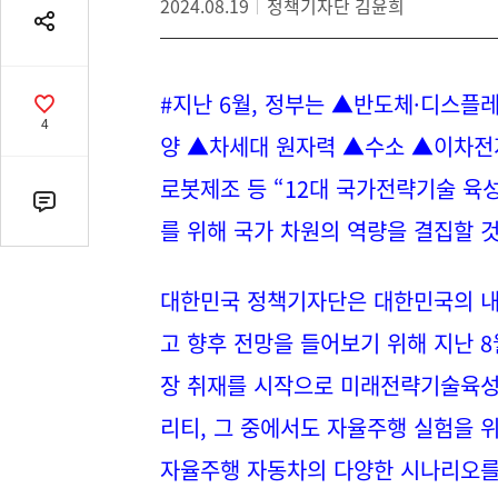
2024.08.19
정책기자단 김윤희
공
유
열
#지난 6월, 정부는
▲반도체·디스플레
기
공
4
감
양 ▲차세대 원자력 ▲수소 ▲이차전
수
로봇제조 등 “12대 국가전략기술 육
댓
를 위해
국
가
차
원
의
역
량을 결집할 
글
수
(클
대한민국 정책기자단은 대한민국의 내
릭
고 향후 전망을 들어보기 위해 지난
시
댓
장 취재를 시작으로 미래전략기술
육
글
리티, 그 중에서도 자율주행 실험을 위
로
이
자율주행 자동차의 다양한 시나리오를
동)