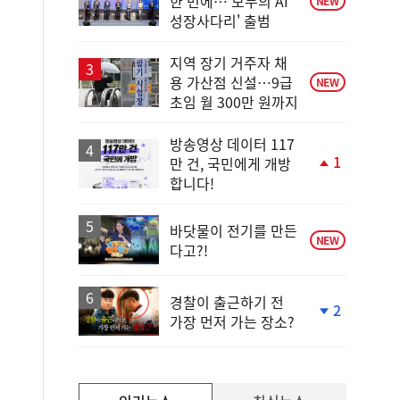
한 번에…'모두의 AI
NEW
성장사다리' 출범
지역 장기 거주자 채
용 가산점 신설…9급
NEW
초임 월 300만 원까지
방송영상 데이터 117
1
만 건, 국민에게 개방
단
합니다!
계
상
승
바닷물이 전기를 만든
NEW
다고?!
경찰이 출근하기 전
2
가장 먼저 가는 장소?
단
계
하
락