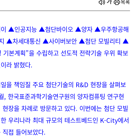
시작
열기
목록
이 ▲인공지능 ▲첨단바이오 ▲양자 ▲우주항공해
지 ▲차세대통신 ▲사이버보안 ▲첨단 모빌리티 ▲
성 기본계획”을 수립하고
선도적 전략기술 우위 확보
것이라 밝혔다.
일을 책임질 주요 첨단기술의 R&D 현장을 살펴보
 8월, 한국표준과학기술연구원의 양자컴퓨팅 연구현
성
현
장
을
차
례
로
방
문하고 있다.
이번에는 첨단 모빌
한 우리나라 최대 규모의 테스트베드인 K-City에서
 직접 들어보았다.