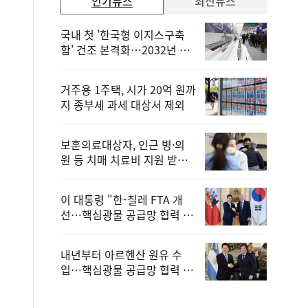
인기뉴스
최신뉴스
국내 첫 '한국형 이지스구축
함' 건조 본격화…2032년 해
군 인도
거주용 1주택, 시가 20억 원까
지 종부세 과세 대상서 제외
보훈의료대상자, 인근 병·의
원 등 치매 치료비 지원 받을
수 있어
이 대통령 "한-칠레 FTA 개
선…핵심광물 공급망 협력 더
욱 강화"
내년부터 아르헨산 원유 수
입…핵심광물 공급망 협력 체
계 마련