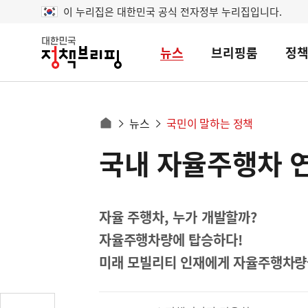
이 누리집은 대한민국 공식 전자정부 누리집입니다.
뉴스
브리핑룸
정
대
한
민
국
정
사
뉴스
국민이 말하는 정책
책
홈
브
이
으
국내 자율주행차 연구
콘
리
트
로
핑
텐
이
츠
동
영
자율 주행차, 누가 개발할까?
경
역
자율주행차량에 탑승하다!
로
미래 모빌리티 인재에게 자율주행차량