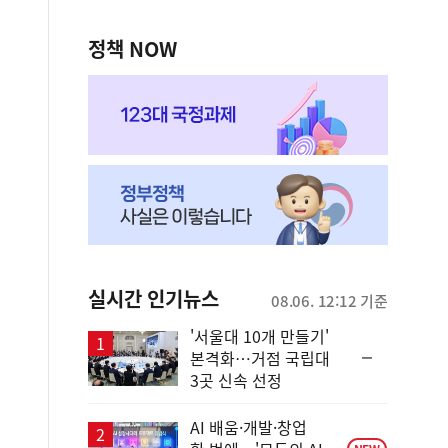
정책 NOW
실시간 인기뉴스
08.06. 12:12 기준
'서울대 10개 만들기'
순
본격화…거점 국립대
위
3곳 신속 선정
동
일
AI 배움·개발·창업