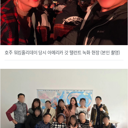
호주 워킹홀리데이 당시 아메리카 갓 탤런트 녹화 현장 (본인 촬영)