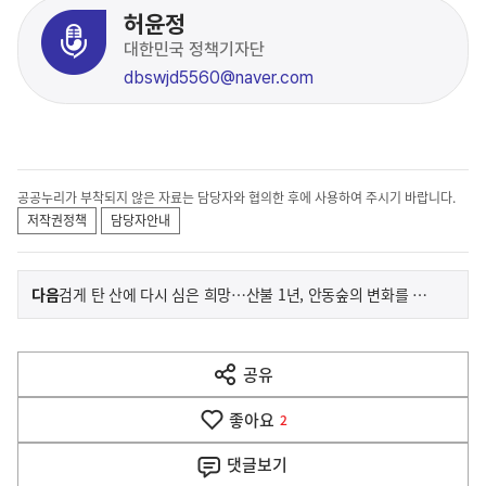
허윤정
대한민국 정책기자단
dbswjd5560@naver.com
공공누리가 부착되지 않은 자료는 담당자와 협의한 후에 사용하여 주시기 바랍니다.
저작권정책
담당자안내
이
기
다음
검게 탄 산에 다시 심은 희망…산불 1년, 안동숲의 변화를 체감하다
사
전
다
공유
열
음
기
좋아요
기
2
사
댓글
보기