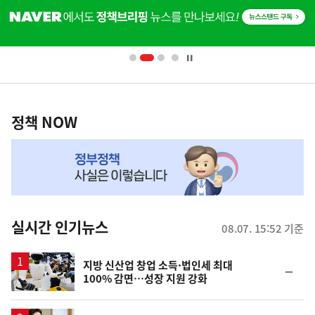
단
배
너
영
정
역
책
정책 NOW
NOW,
MY
맞
춤
뉴
실시간 인기뉴스
08.07. 15:52 기준
스
지방 신산업 창업 소득·법인세 최대
순
100% 감면…성장 지원 강화
위
동
일