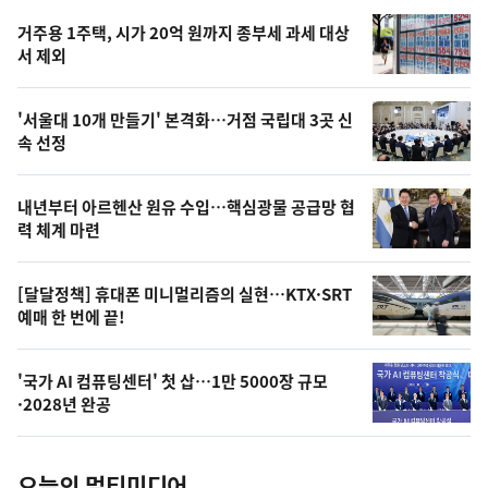
기,
인
기
최
거주용 1주택, 시가 20억 원까지 종부세 과세 대상
뉴
서 제외
신,
스
오
'서울대 10개 만들기' 본격화…거점 국립대 3곳 신
늘
속 선정
의
영
내년부터 아르헨산 원유 수입…핵심광물 공급망 협
상
력 체계 마련
,
오
[달달정책] 휴대폰 미니멀리즘의 실현…KTX·SRT
예매 한 번에 끝!
늘
의
'국가 AI 컴퓨팅센터' 첫 삽…1만 5000장 규모
사
·2028년 완공
진
오늘의 멀티미디어