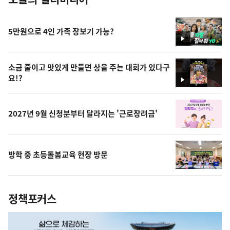
5만원으로 4인 가족 장보기 가능?
영
상
소금 줄이고 맛있게 만들면 상을 주는 대회가 있다구
요!?
영
상
2027년 9월 신청분부터 달라지는 '근로장려금'
방학 중 초등돌봄교육 현장 방문
정책포커스