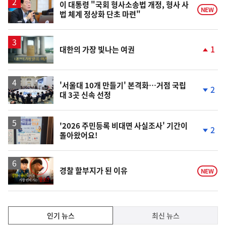
이 대통령 "국회 형사소송법 개정, 형사 사
NEW
법 체계 정상화 단초 마련"
영
1
대한의 가장 빛나는 여권
상
단
계
상
승
'서울대 10개 만들기' 본격화…거점 국립
2
대 3곳 신속 선정
단
계
하
락
'2026 주민등록 비대면 사실조사' 기간이
2
돌아왔어요!
단
계
하
락
영
경찰 할부지가 된 이유
NEW
상
인
인기 뉴스
최신 뉴스