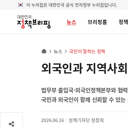
이 누리집은 대한민국 공식 전자정부 누리집입니다.
뉴스
브리핑룸
정
대
한
민
국
정
사
뉴스
국민이 말하는 정책
책
홈
브
이
으
외국인과 지역사회를
콘
리
트
로
핑
텐
이
츠
동
영
법무부 출입국·외국인정책본부와 협력해
경
역
국민과 외국인이 함께 신뢰할 수 있는
로
2026.06.16
정책기자단 정창희
공