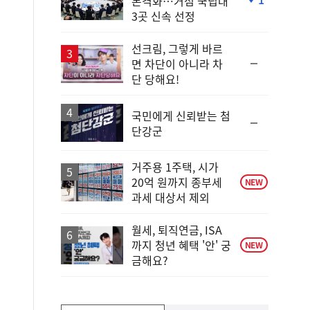
본격화…거점 국립대
단
3곳 신속 선정
계
하
락
선크림, 그렇게 바르
순
면 차단이 아니라 차
위
단 당해요!
동
일
국민에게 신뢰받는 첨
순
단강군
위
동
일
거주용 1주택, 시가
20억 원까지 종부세
NEW
과세 대상서 제외
월세, 퇴직연금, ISA
까지 청년 혜택 '안' 궁
NEW
금해요?