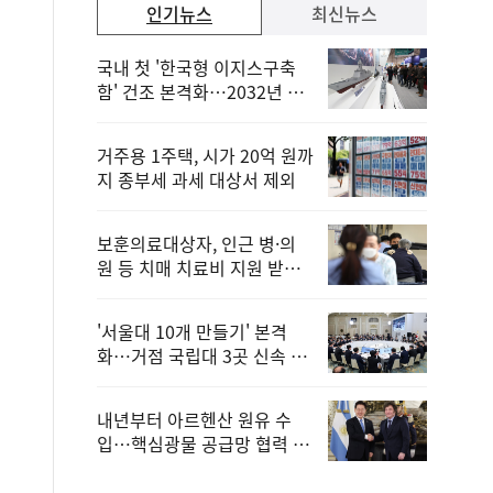
인기뉴스
최신뉴스
국내 첫 '한국형 이지스구축
함' 건조 본격화…2032년 해
군 인도
거주용 1주택, 시가 20억 원까
지 종부세 과세 대상서 제외
보훈의료대상자, 인근 병·의
원 등 치매 치료비 지원 받을
수 있어
'서울대 10개 만들기' 본격
화…거점 국립대 3곳 신속 선
정
내년부터 아르헨산 원유 수
입…핵심광물 공급망 협력 체
계 마련