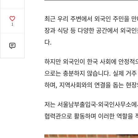
유
열
최근 우리 주변에서 외국인 주민을 만나
기
공
1
감
장과 식당 등 다양한 공간에서 외국
수
다.
댓
글
하지만 외국인이 한국 사회에 안정적
수
(클
으로는 충분하지 않습니다. 실제 거주
릭
하며, 지역사회와의 연결을 돕는 현장
시
댓
글
저는 서울남부출입국·외국인사무소에
로
협력관으로 활동하며 이러한 역할을 
이
동)