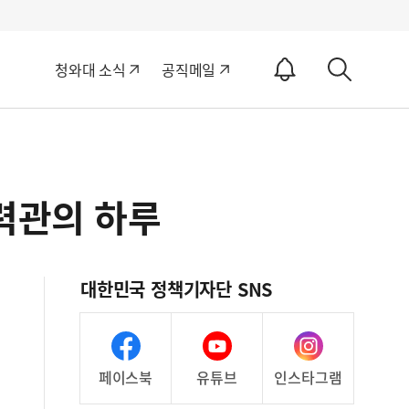
알
청와대 소식
공직메일
림
상
ON
세
검
색
력관의 하루
대한민국 정책기자단 SNS
페이스북
유튜브
인스타그램