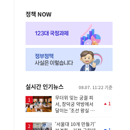
정책 NOW
실시간 인기뉴스
08.07. 11:22 기준
무더위 잊는 궁궐 피
1
서, 창덕궁 약방에서
단
달이는 '조선 왕실 보
계
양 비법'
상
승
'서울대 10개 만들기'
1