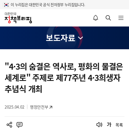
이 누리집은 대한민국 공식 전자정부 누리집입니다.
홈
알림설정 바로가기
검색 바로가기
메뉴 열기
보도자료
콘
텐
"4·3의 숨결은 역사로, 평화의 물결은
츠
세계로" 주제로 제77주년 4·3희생자
영
역
추념식 개최
2025.04.02
행정안전부
목록