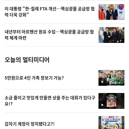
,
오
이 대통령 "한-칠레 FTA 개선…핵심광물 공급망 협
력 더욱 강화"
늘
의
내년부터 아르헨산 원유 수입…핵심광물 공급망 협
사
력 체계 마련
진
오늘의 멀티미디어
5만원으로 4인 가족 장보기 가능?
영
상
소금 줄이고 맛있게 만들면 상을 주는 대회가 있다구
요!?
영
상
갑자기 계정이 정지됐다고?!