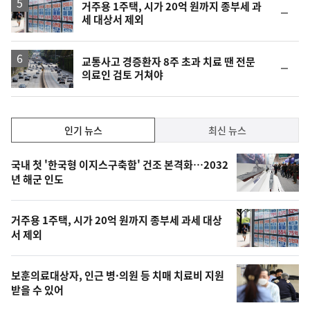
락
거주용 1주택, 시가 20억 원까지 종부세 과
순
세 대상서 제외
위
동
일
교통사고 경증환자 8주 초과 치료 땐 전문
순
의료인 검토 거쳐야
위
동
일
인
인기 뉴스
최신 뉴스
기,
인
기
최
국내 첫 '한국형 이지스구축함' 건조 본격화…2032
뉴
년 해군 인도
신,
스
오
거주용 1주택, 시가 20억 원까지 종부세 과세 대상
늘
서 제외
의
영
보훈의료대상자, 인근 병·의원 등 치매 치료비 지원
상
받을 수 있어