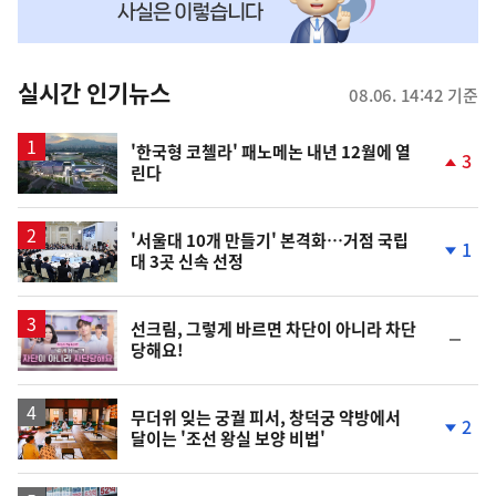
맞
춤
뉴
실시간 인기뉴스
08.06. 14:42 기준
스
'한국형 코첼라' 패노메논 내년 12월에 열
3
린다
단
계
상
승
'서울대 10개 만들기' 본격화…거점 국립
1
대 3곳 신속 선정
단
계
하
락
영
선크림, 그렇게 바르면 차단이 아니라 차단
순
당해요!
상
위
동
일
무더위 잊는 궁궐 피서, 창덕궁 약방에서
2
달이는 '조선 왕실 보양 비법'
단
계
하