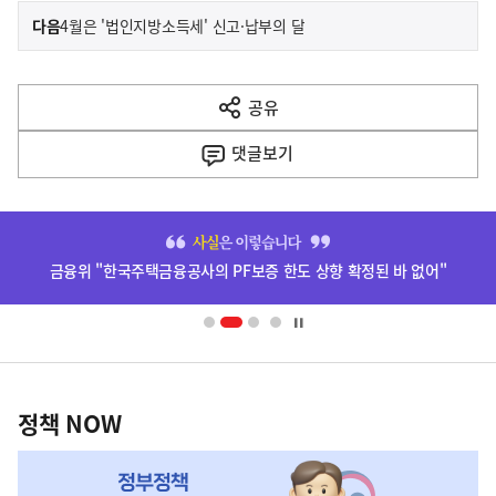
이
기
다음
4월은 '법인지방소득세' 신고·납부의 달
사
전
다
공유
열
음
기
댓글
보기
기
사
히
단
금융위 "한국주택금융공사의 PF보증 한도 상향 확정된 바 없어"
배
너
영
정
역
책
정책 NOW
NOW,
MY