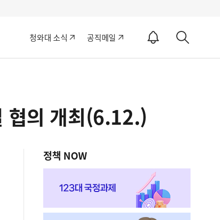
알
청와대 소식
공직메일
림
상
ON
세
검
색
의 개최(6.12.)
정책 NOW