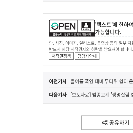
'텍스트'에 한하
가능합니다.
단, 사진, 이미지, 일러스트, 동영상 등의 일부
반드시 해당 저작권자의 허락을 받으셔야 합니다
저작권정책
담당자안내
이
이전기사
올여름 폭염 대비 무더위 쉼터 
전
다음기사
[보도자료] 범종교계 '생명살림 
다
음
(보도설명) 정부는
재정경제부
기
사
공유하기
열
기
영