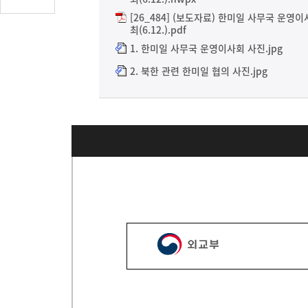
글
[26_484] (보도자료) 한미일 사무국 운영
수
최(6.12.).pdf
(클
1. 한미일 사무국 운영이사회 사진.jpg
릭
2. 북한 관련 한미일 협의 사진.jpg
시
댓
글
로
이
동)