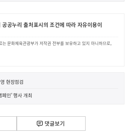
여 공공누리 출처표시의 조건에 따라 자유이용이
 자료는 문화체육관광부가 저작권 전부를 보유하고 있지 아니하므로,
.
운영 현장점검
캠페인' 행사 개최
사
 거주용 1주택을 두텁게 보호하기 위한 방안을 세제개
실
은
이
댓글
보기
렇
습