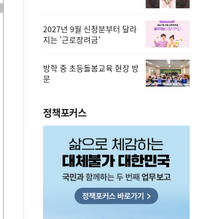
2027년 9월 신청분부터 달라
지는 '근로장려금'
방학 중 초등돌봄교육 현장 방
문
정책포커스