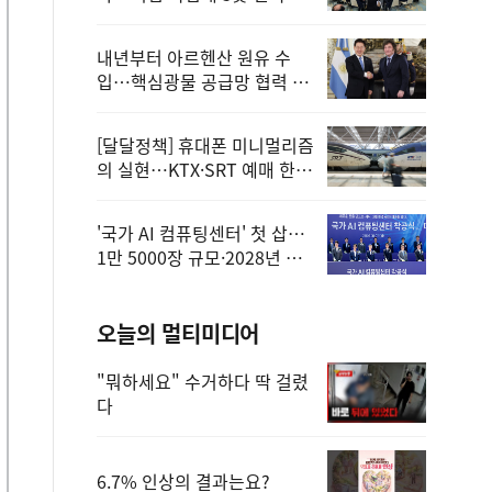
정
내년부터 아르헨산 원유 수
입…핵심광물 공급망 협력 체
계 마련
[달달정책] 휴대폰 미니멀리즘
의 실현…KTX·SRT 예매 한
번에 끝!
'국가 AI 컴퓨팅센터' 첫 삽…
1만 5000장 규모·2028년 완
공
오늘의 멀티미디어
"뭐하세요" 수거하다 딱 걸렸
다
6.7% 인상의 결과는요?