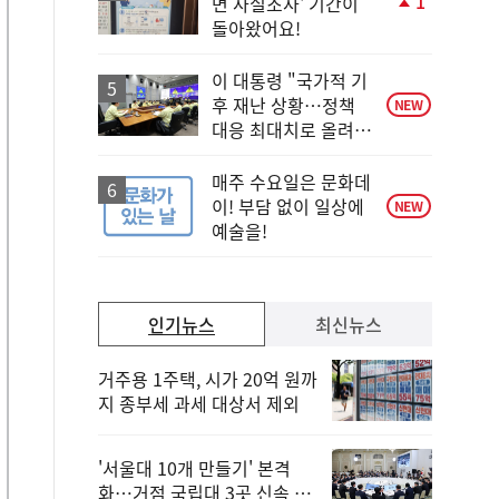
1
면 사실조사' 기간이
단
돌아왔어요!
계
상
승
이 대통령 "국가적 기
후 재난 상황…정책
NEW
대응 최대치로 올려
야"
매주 수요일은 문화데
이! 부담 없이 일상에
NEW
예술을!
인기뉴스
최신뉴스
거주용 1주택, 시가 20억 원까
지 종부세 과세 대상서 제외
'서울대 10개 만들기' 본격
화…거점 국립대 3곳 신속 선