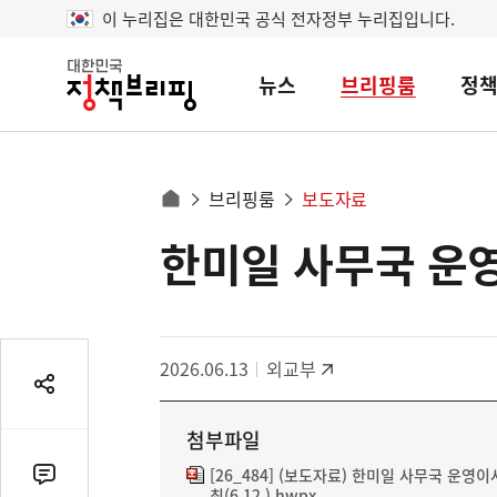
이 누리집은 대한민국 공식 전자정부 누리집입니다.
뉴스
브리핑룸
정
대
한
민
국
정
사
브리핑룸
보도자료
책
홈
브
이
으
한미일 사무국 운영
콘
리
트
로
핑
텐
이
츠
동
영
경
2026.06.13
외교부
역
로
공
유
첨부파일
열
기
[26_484] (보도자료) 한미일 사무국 운영
댓
최(6.12.).hwpx