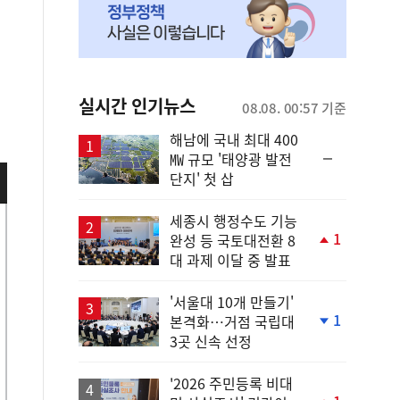
실시간 인기뉴스
08.08. 00:57 기준
해남에 국내 최대 400
순
㎿ 규모 '태양광 발전
위
단지' 첫 삽
동
일
세종시 행정수도 기능
1
완성 등 국토대전환 8
단
대 과제 이달 중 발표
계
상
승
'서울대 10개 만들기'
1
본격화…거점 국립대
단
3곳 신속 선정
계
하
락
'2026 주민등록 비대