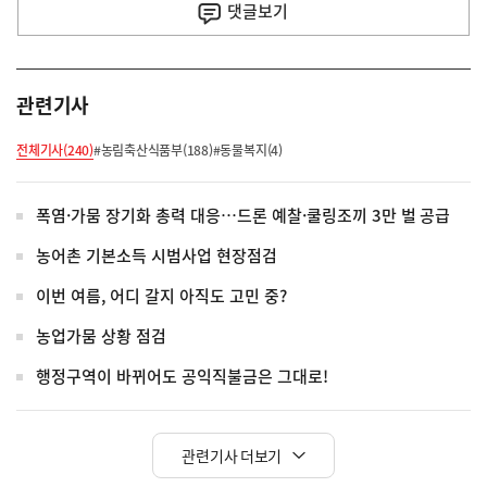
사
댓글
보기
관련기사
전체기사(240)
#농림축산식품부(188)
#동물복지(4)
폭염·가뭄 장기화 총력 대응…드론 예찰·쿨링조끼 3만 벌 공급
농어촌 기본소득 시범사업 현장점검
이번 여름, 어디 갈지 아직도 고민 중?
농업가뭄 상황 점검
행정구역이 바뀌어도 공익직불금은 그대로!
관련기사 더보기