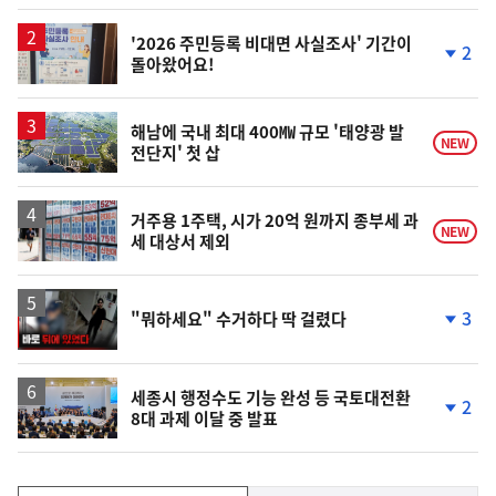
계
상
승
'2026 주민등록 비대면 사실조사' 기간이
2
돌아왔어요!
단
계
하
락
해남에 국내 최대 400㎿ 규모 '태양광 발
NEW
전단지' 첫 삽
거주용 1주택, 시가 20억 원까지 종부세 과
NEW
세 대상서 제외
영
3
"뭐하세요" 수거하다 딱 걸렸다
상
단
계
하
락
세종시 행정수도 기능 완성 등 국토대전환
2
8대 과제 이달 중 발표
단
계
하
락