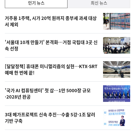
인
인기 뉴스
최신 뉴스
기,
인
기
최
거주용 1주택, 시가 20억 원까지 종부세 과세 대상
뉴
서 제외
신,
스
오
'서울대 10개 만들기' 본격화…거점 국립대 3곳 신
늘
속 선정
의
영
[달달정책] 휴대폰 미니멀리즘의 실현…KTX·SRT
상
예매 한 번에 끝!
,
오
'국가 AI 컴퓨팅센터' 첫 삽…1만 5000장 규모
·2028년 완공
늘
의
3대 메가프로젝트 신속 추진…수출 5강·1조 달러
사
기반 구축
진