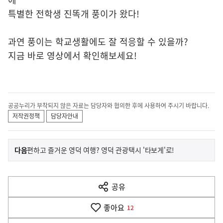
특별한 전학생 진똑개 풍이가 왔다!
과연 풍이는 학교생활에도 잘 적응할 수 있을까?
지금 바로 영상에서 확인해보세요!
공공누리가 부착되지 않은 자료는 담당자와 협의한 후에 사용하여 주시기 바랍니다.
저작권정책
담당자안내
이
기
다음
편하고 즐거운 영덕 여행? 영덕 관광택시 '타보게'로!
사
전
다
공유
열
음
기
좋아요
기
12