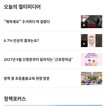
오늘의 멀티미디어
"뭐하세요" 수거하다 딱 걸렸다
영
상
6.7% 인상의 결과는요?
영
상
2027년 9월 신청분부터 달라지는 '근로장려금'
방학 중 초등돌봄교육 현장 방문
정책포커스