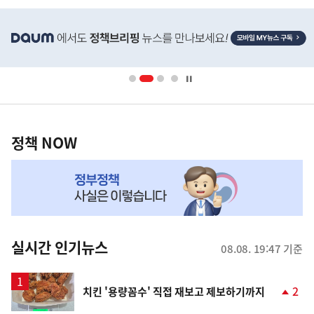
히
단
배
너
영
정
역
책
정책 NOW
NOW,
MY
맞
춤
뉴
실시간 인기뉴스
08.08. 19:47 기준
스
2
치킨 '용량꼼수' 직접 재보고 제보하기까지
단