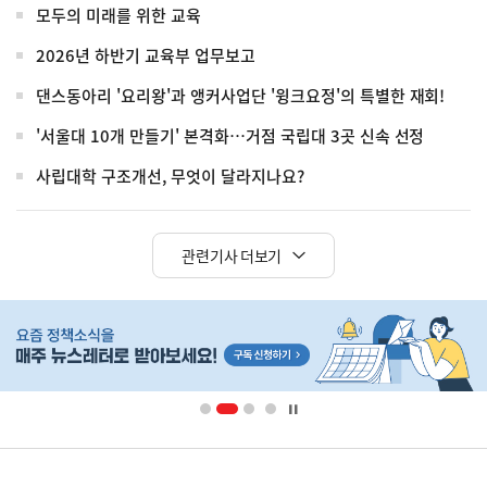
모두의 미래를 위한 교육
2026년 하반기 교육부 업무보고
댄스동아리 '요리왕'과 앵커사업단 '윙크요정'의 특별한 재회!
'서울대 10개 만들기' 본격화…거점 국립대 3곳 신속 선정
사립대학 구조개선, 무엇이 달라지나요?
관련기사 더보기
히
단
배
너
영
정
역