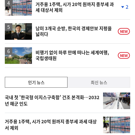
거주용 1주택, 시가 20억 원까지 종부세 과
2
세 대상서 제외
단
계
하
락
남미 3개국 순방, 한국의 경제안보 지평을
NEW
넓히다
비행기 없이 하루 만에 떠나는 세계여행,
NEW
국립생태원
인
인기 뉴스
최신 뉴스
기,
인
기
최
국내 첫 '한국형 이지스구축함' 건조 본격화…2032
뉴
년 해군 인도
신,
스
오
거주용 1주택, 시가 20억 원까지 종부세 과세 대상
늘
서 제외