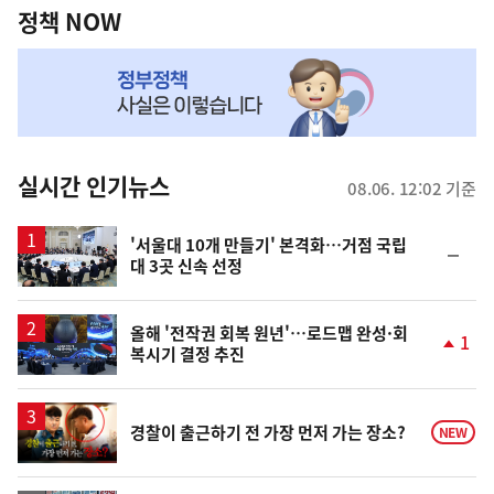
책
정책 NOW
NOW,
MY
맞
춤
뉴
실시간 인기뉴스
08.06. 12:02 기준
스
'서울대 10개 만들기' 본격화…거점 국립
순
대 3곳 신속 선정
위
동
일
올해 '전작권 회복 원년'…로드맵 완성·회
1
복시기 결정 추진
단
계
상
승
영
경찰이 출근하기 전 가장 먼저 가는 장소?
NEW
상