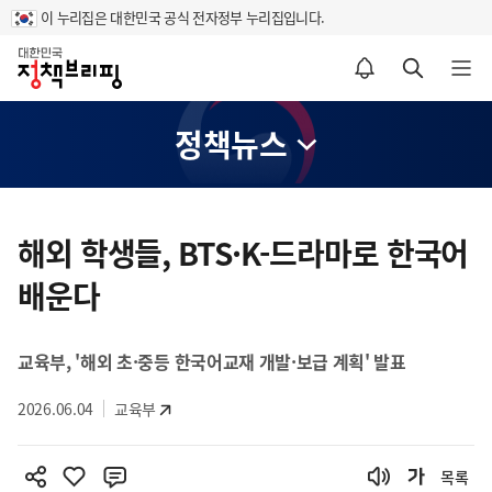
이 누리집은 대한민국 공식 전자정부 누리집입니다.
홈
알림설정 바로가기
검색 바로가기
메뉴 열기
정책뉴스
콘
텐
해외 학생들, BTS·K-드라마로 한국어
츠
배운다
영
역
교육부, '해외 초·중등 한국어교재 개발·보급 계획' 발표
2026.06.04
교육부
목록