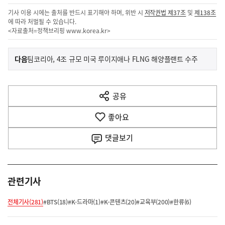
기사 이용 시에는 출처를 반드시 표기해야 하며, 위반 시
저작권법 제37조
및
제138조
에 따라 처벌될 수 있습니다.
<자료출처=정책브리핑
www.korea.kr
>
이
기
다음
팀코리아, 4조 규모 미국 루이지애나 FLNG 해양플랜트 수주
사
전
다
공유
열
음
기
좋아요
기
사
댓글
보기
관련기사
전체기사(281)
#BTS(18)
#K-드라마(1)
#K-콘텐츠(20)
#교육부(200)
#한류(6)