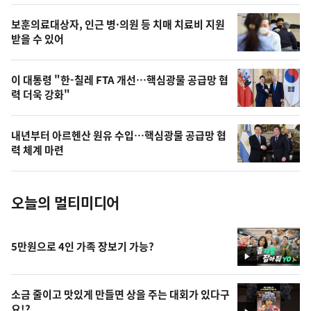
의
영
보훈의료대상자, 인근 병·의원 등 치매 치료비 지원
상
받을 수 있어
,
오
이 대통령 "한-칠레 FTA 개선…핵심광물 공급망 협
력 더욱 강화"
늘
의
내년부터 아르헨산 원유 수입…핵심광물 공급망 협
사
력 체계 마련
진
오늘의 멀티미디어
5만원으로 4인 가족 장보기 가능?
영
상
소금 줄이고 맛있게 만들면 상을 주는 대회가 있다구
요!?