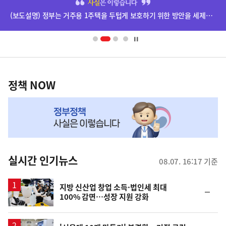
단
(보도설명) 정부는 거주용 1주택을 두텁게 보호하기 위한 방안을 세제개편안에 담았습니다.
배
너
영
정
역
책
정책 NOW
NOW,
MY
맞
춤
뉴
실시간 인기뉴스
08.07. 16:17 기준
스
지방 신산업 창업 소득·법인세 최대
순
100% 감면…성장 지원 강화
위
동
일