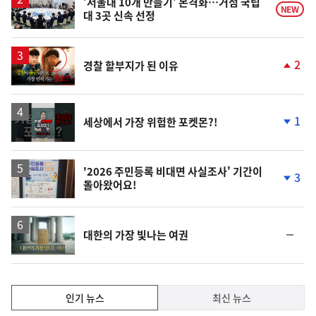
'서울대 10개 만들기' 본격화…거점 국립
NEW
대 3곳 신속 선정
영
2
경찰 할부지가 된 이유
상
단
계
상
승
영
1
세상에서 가장 위험한 포켓몬?!
상
단
계
하
락
'2026 주민등록 비대면 사실조사' 기간이
3
돌아왔어요!
단
계
하
락
영
순
대한의 가장 빛나는 여권
상
위
동
일
인
인기 뉴스
최신 뉴스
기,