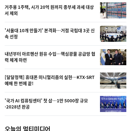
인
기
최
거주용 1주택, 시가 20억 원까지 종부세 과세 대상
뉴
서 제외
신,
스
오
'서울대 10개 만들기' 본격화…거점 국립대 3곳 신
늘
속 선정
의
영
내년부터 아르헨산 원유 수입…핵심광물 공급망 협
상
력 체계 마련
,
오
[달달정책] 휴대폰 미니멀리즘의 실현…KTX·SRT
예매 한 번에 끝!
늘
의
'국가 AI 컴퓨팅센터' 첫 삽…1만 5000장 규모
사
·2028년 완공
진
오늘의 멀티미디어