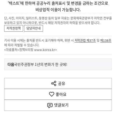
'텍스트'에 한하여 공공누리 출처표시 및 변경을 금하는 조건으로
비상업적 이용이 가능합니다.
단, 사진, 이미지, 일러스트, 동영상 등의 일부 자료는 문화체육관광부가 저작권 전부를
보유하고 있지 아니하므로, 반드시 해당 저작권자의 허락을 받으셔야 합니다.
저작권정책
담당자안내
기사 이용 시에는 출처를 반드시 표기해야 하며, 위반 시
저작권법 제37조
및
제138조
에 따라 처벌될 수 있습니다.
<자료출처=정책브리핑
www.korea.kr
>
이
기
다음
국민주권정부 1년의 변화가 한 곳에!
사
전
다
공유
열
음
기
좋아요
기
사
댓글
보기