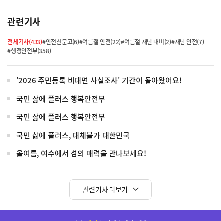
관련기사
전체기사(433)
#안전신문고(6)
#여름철 안전(22)
#여름철 재난 대비(2)
#재난 안전(7)
#행정안전부(358)
'2026 주민등록 비대면 사실조사' 기간이 돌아왔어요!
국민 삶에 플러스 행복안전부
국민 삶에 플러스 행복안전부
국민 삶에 플러스, 대체불가 대한민국
올여름, 여수에서 섬의 매력을 만나보세요!
관련기사 더보기
히