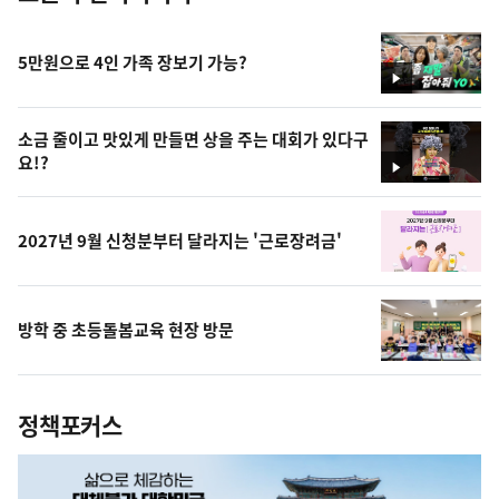
5만원으로 4인 가족 장보기 가능?
영
상
소금 줄이고 맛있게 만들면 상을 주는 대회가 있다구
요!?
영
상
2027년 9월 신청분부터 달라지는 '근로장려금'
방학 중 초등돌봄교육 현장 방문
정책포커스