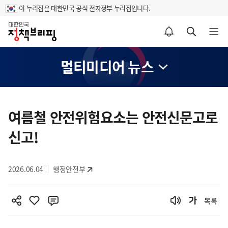
이 누리집은 대한민국 공식 전자정부 누리집입니다.
홈
알림설정 바로가기
검색 바로가기
메뉴 열기
멀티미디어 뉴스
콘
텐
여름철 안전위험요소는 안전신문고로
츠
신고!
영
역
2026.06.04
행정안전부
목록