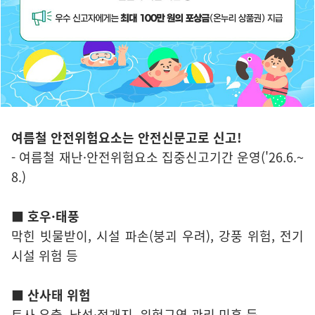
여름철 안전위험요소는 안전신문고로 신고!
- 여름철 재난·안전위험요소 집중신고기간 운영('26.6.~
8.)
■ 호우·태풍
막힌 빗물받이, 시설 파손(붕괴 우려), 강풍 위험, 전기
시설 위험 등
■ 산사태 위험
토사 유출, 낙석·절개지, 위험구역 관리 미흡 등