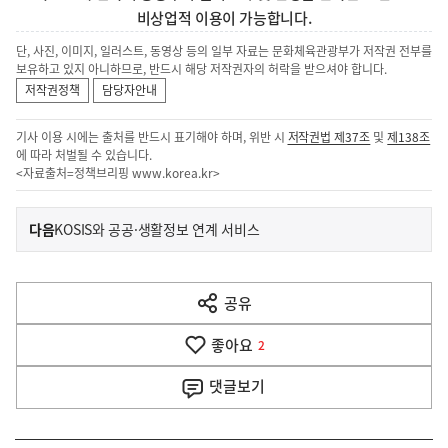
비상업적 이용이 가능합니다.
단, 사진, 이미지, 일러스트, 동영상 등의 일부 자료는 문화체육관광부가 저작권 전부를
보유하고 있지 아니하므로, 반드시 해당 저작권자의 허락을 받으셔야 합니다.
저작권정책
담당자안내
기사 이용 시에는 출처를 반드시 표기해야 하며, 위반 시
저작권법 제37조
및
제138조
에 따라 처벌될 수 있습니다.
<자료출처=정책브리핑
www.korea.kr
>
이
기
다음
KOSIS와 공공·생활정보 연계 서비스
사
전
다
공유
열
음
기
좋아요
기
2
사
댓글
보기