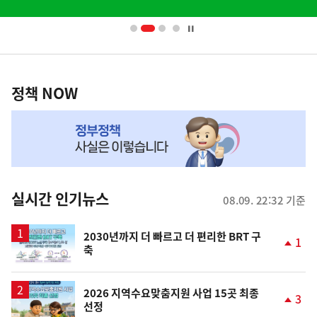
배
너
영
정
역
책
정책 NOW
NOW,
MY
맞
춤
뉴
실시간 인기뉴스
08.09. 22:32 기준
스
2030년까지 더 빠르고 더 편리한 BRT 구
1
축
단
계
상
승
2026 지역수요맞춤지원 사업 15곳 최종
3
선정
단