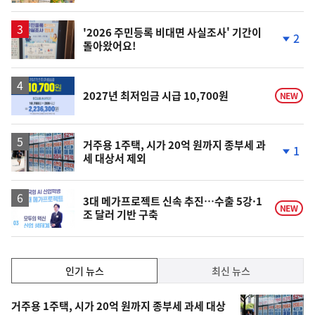
계
상
승
'2026 주민등록 비대면 사실조사' 기간이
2
돌아왔어요!
단
계
하
락
2027년 최저임금 시급 10,700원
NEW
거주용 1주택, 시가 20억 원까지 종부세 과
1
세 대상서 제외
단
계
하
락
3대 메가프로젝트 신속 추진…수출 5강·1
NEW
조 달러 기반 구축
인
인기 뉴스
최신 뉴스
기,
인
기
최
거주용 1주택, 시가 20억 원까지 종부세 과세 대상