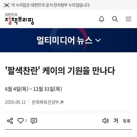
이 누리집은 대한민국 공식 전자정부 누리집입니다.
홈
알림설정 바로가기
검색 바로가기
메뉴 열기
멀티미디어 뉴스
콘
텐
'팔색찬란' 케이의 기원을 만나다
츠
영
6월 4일(목) ~ 12월 31일(목)
역
2026.06.11
문화체육관광부
2
목록