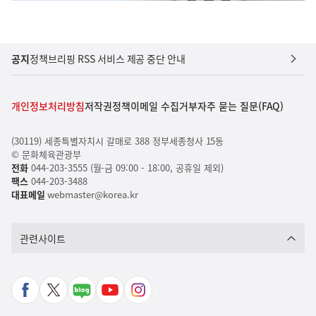
공지
정책브리핑 RSS 서비스 제공 중단 안내
개인정보처리방침
저작권정책
이메일 수집거부
자주 묻는 질문(FAQ)
(30119) 세종특별자치시 갈매로 388 정부세종청사 15동
© 문화체육관광부
전화
044-203-3555 (월-금 09:00 - 18:00, 공휴일 제외)
팩스
044-203-3488
대표메일
webmaster@korea.kr
관련사이트
페
X
네
유
인
이
바
이
튜
스