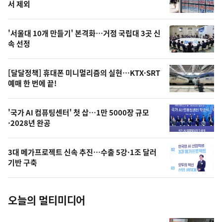
뉴
서 제외
신,
스
오
'서울대 10개 만들기' 본격화…거점 국립대 3곳 신
늘
속 선정
의
영
[달달정책] 휴대폰 미니멀리즘의 실현…KTX·SRT
상
예매 한 번에 끝!
,
오
'국가 AI 컴퓨팅센터' 첫 삽…1만 5000장 규모
·2028년 완공
늘
의
3대 메가프로젝트 신속 추진…수출 5강·1조 달러
사
기반 구축
진
오늘의 멀티미디어