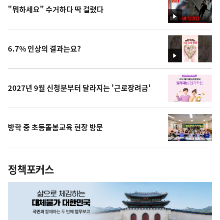
"뭐하세요" 수거하다 딱 걸렸다
영
상
6.7% 인상의 결과는요?
영
상
2027년 9월 신청분부터 달라지는 '근로장려금'
방학 중 초등돌봄교육 현장 방문
정책포커스