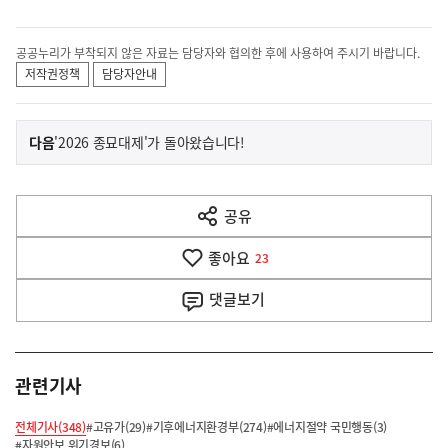
공공누리가 부착되지 않은 자료는 담당자와 협의한 후에 사용하여 주시기 바랍니다.
저작권정책
담당자안내
이
기
다음
'2026 종묘대제'가 돌아왔습니다!
사
전
다
공유
열
음
기
좋아요
기
23
사
댓글
보기
관련기사
전체기사(348)
#고유가(29)
#기후에너지환경부(274)
#에너지절약 국민행동(3)
#자원안보 위기경보(6)