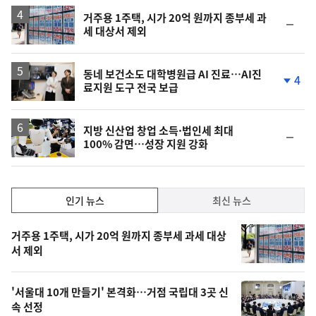
상
승
거주용 1주택, 시가 20억 원까지 종부세 과
순
세 대상서 제외
위
동
일
동네 보건소도 대학병원급 AI 진료…AI진
4
료지원 도구 전국 보급
단
계
하
락
지방 신산업 창업 소득·법인세 최대
순
100% 감면…성장 지원 강화
위
동
일
인
인기 뉴스
최신 뉴스
기,
인
기
최
거주용 1주택, 시가 20억 원까지 종부세 과세 대상
뉴
서 제외
신,
스
오
'서울대 10개 만들기' 본격화…거점 국립대 3곳 신
늘
속 선정