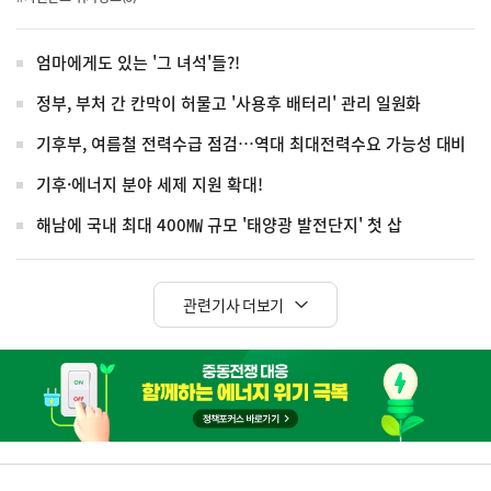
엄마에게도 있는 '그 녀석'들?!
정부, 부처 간 칸막이 허물고 '사용후 배터리' 관리 일원화
기후부, 여름철 전력수급 점검…역대 최대전력수요 가능성 대비
기후·에너지 분야 세제 지원 확대!
해남에 국내 최대 400㎿ 규모 '태양광 발전단지' 첫 삽
관련기사 더보기
히
단
배
너
정