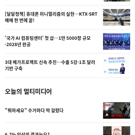
의
영
[달달정책] 휴대폰 미니멀리즘의 실현…KTX·SRT
상
예매 한 번에 끝!
,
오
'국가 AI 컴퓨팅센터' 첫 삽…1만 5000장 규모
·2028년 완공
늘
의
3대 메가프로젝트 신속 추진…수출 5강·1조 달러
사
기반 구축
진
오늘의 멀티미디어
"뭐하세요" 수거하다 딱 걸렸다
영
상
6.7% 인상의 결과는요?