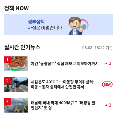
영
책
정책 NOW
역
NOW,
MY
맞
춤
뉴
실시간 인기뉴스
08.08. 18:12 기준
스
2
치킨 '용량꼼수' 직접 재보고 제보하기까지
단
계
상
승
체감온도 40°C↑…이동형 무더위쉼터·
NEW
이동노동자 쉼터에서 안전한 휴식
해남에 국내 최대 400㎿ 규모 '태양광 발
2
전단지' 첫 삽
단
계