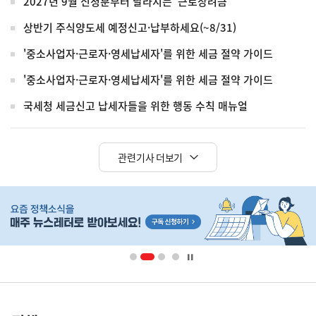
2027년 9월 신청분부터 달라지는 '근로장려금'
상반기 주식양도세 예정신고·납부하세요(~8/31)
'중소사업자·근로자·영세납세자'를 위한 세금 절약 가이드
'중소사업자·근로자·영세납세자'를 위한 세금 절약 가이드
국세청 세금신고 납세자들을 위한 행동 수칙 매뉴얼
관련기사 더보기
히
단
배
너
영
정
역