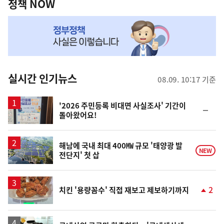
책
정책 NOW
NOW,
MY
맞
춤
뉴
실시간 인기뉴스
08.09. 10:17 기준
스
'2026 주민등록 비대면 사실조사' 기간이
순
돌아왔어요!
위
동
일
해남에 국내 최대 400㎿ 규모 '태양광 발
NEW
전단지' 첫 삽
2
치킨 '용량꼼수' 직접 재보고 제보하기까지
단
계
상
승