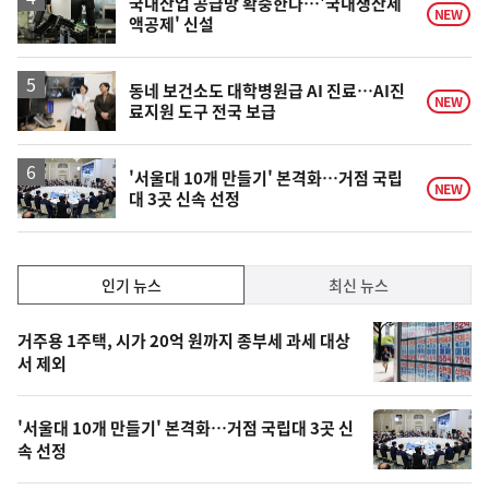
국내산업 공급망 확충한다…'국내생산세
NEW
액공제' 신설
동네 보건소도 대학병원급 AI 진료…AI진
NEW
료지원 도구 전국 보급
'서울대 10개 만들기' 본격화…거점 국립
NEW
대 3곳 신속 선정
인
인기 뉴스
최신 뉴스
기,
인
기
최
거주용 1주택, 시가 20억 원까지 종부세 과세 대상
뉴
서 제외
신,
스
오
'서울대 10개 만들기' 본격화…거점 국립대 3곳 신
늘
속 선정
의