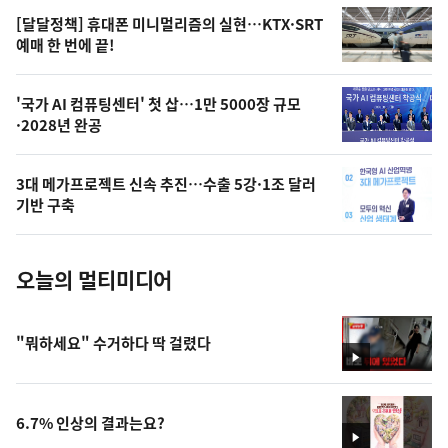
영
[달달정책] 휴대폰 미니멀리즘의 실현…KTX·SRT
상
예매 한 번에 끝!
,
오
'국가 AI 컴퓨팅센터' 첫 삽…1만 5000장 규모
·2028년 완공
늘
의
3대 메가프로젝트 신속 추진…수출 5강·1조 달러
사
기반 구축
진
오늘의 멀티미디어
"뭐하세요" 수거하다 딱 걸렸다
영
상
6.7% 인상의 결과는요?
영