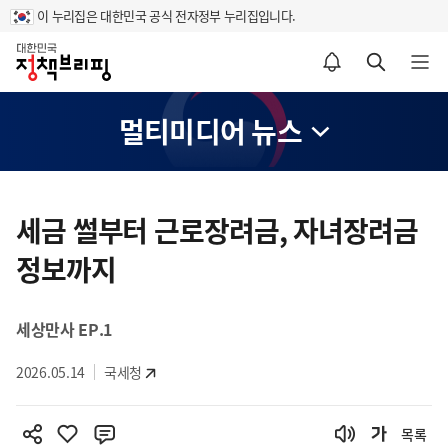
이 누리집은 대한민국 공식 전자정부 누리집입니다.
홈
알림설정 바로가기
검색 바로가기
메뉴 열기
멀티미디어 뉴스
콘
텐
세금 썰부터 근로장려금, 자녀장려금
츠
정보까지
영
역
세상만사 EP.1
2026.05.14
국세청
목록