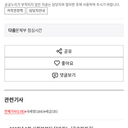
공공누리가 부착되지 않은 자료는 담당자와 협의한 후에 사용하여 주시기 바랍니다.
저작권정책
담당자안내
이
기
다음
문체부 점심시간
사
전
다
공유
열
음
기
좋아요
기
사
댓글
보기
관련기사
전체기사(178)
#국세청(166)
#세금(35)