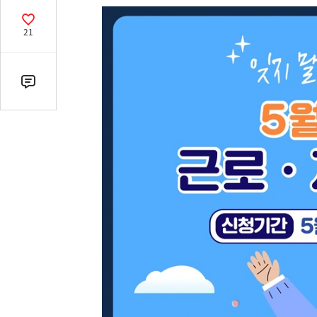
열
기
공
21
감
수
댓
글
수
(클
릭
시
댓
글
로
이
동)