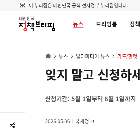
이 누리집은 대한민국 공식 전자정부 누리집입니다.
뉴스
브리핑룸
정
대
한
민
국
정
사
뉴스
멀티미디어 뉴스
카드/한컷
책
홈
브
이
으
잊지 말고 신청하세
콘
리
트
로
핑
텐
이
츠
동
영
신청기간: 5월 1일부터 6월 1일까지
경
역
로
2026.05.06
국세청
공
유