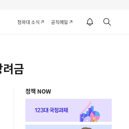
알
청와대 소식
공직메일
림
상
ON
세
검
색
장려금
정책 NOW