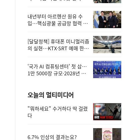
정
내년부터 아르헨산 원유 수
입…핵심광물 공급망 협력 체
계 마련
[달달정책] 휴대폰 미니멀리즘
의 실현…KTX·SRT 예매 한
번에 끝!
'국가 AI 컴퓨팅센터' 첫 삽…
1만 5000장 규모·2028년 완
공
오늘의 멀티미디어
"뭐하세요" 수거하다 딱 걸렸
다
6.7% 인상의 결과는요?