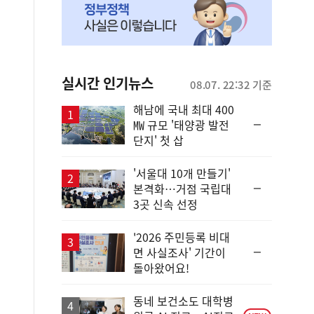
실시간 인기뉴스
08.07. 22:32 기준
해남에 국내 최대 400
순
㎿ 규모 '태양광 발전
위
단지' 첫 삽
동
일
'서울대 10개 만들기'
순
본격화…거점 국립대
위
3곳 신속 선정
동
일
'2026 주민등록 비대
순
면 사실조사' 기간이
위
돌아왔어요!
동
일
동네 보건소도 대학병