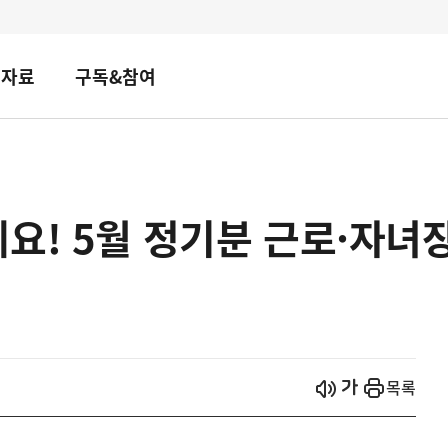
책자료
구독&참여
요! 5월 정기분 근로·자녀
시작
열기
목록