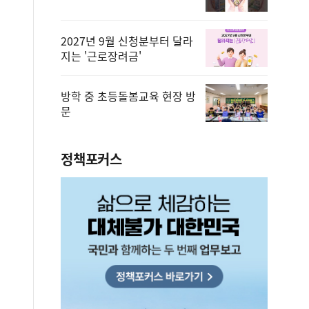
2027년 9월 신청분부터 달라
지는 '근로장려금'
방학 중 초등돌봄교육 현장 방
문
정책포커스