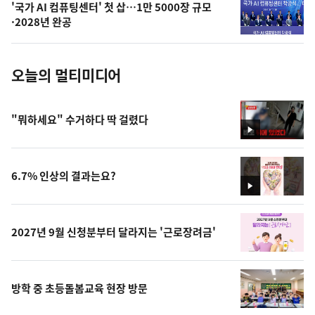
'국가 AI 컴퓨팅센터' 첫 삽…1만 5000장 규모
사
·2028년 완공
진
오늘의 멀티미디어
"뭐하세요" 수거하다 딱 걸렸다
영
상
6.7% 인상의 결과는요?
영
상
2027년 9월 신청분부터 달라지는 '근로장려금'
방학 중 초등돌봄교육 현장 방문