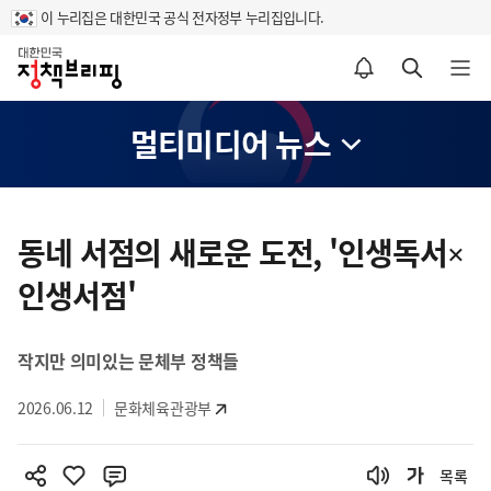
이 누리집은 대한민국 공식 전자정부 누리집입니다.
홈
알림설정 바로가기
검색 바로가기
메뉴 열기
멀티미디어 뉴스
콘
텐
동네 서점의 새로운 도전, '인생독서×
츠
인생서점'
영
역
작지만 의미있는 문체부 정책들
2026.06.12
문화체육관광부
목록