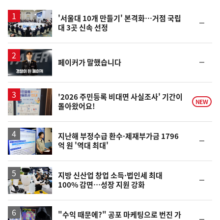
스
'서울대 10개 만들기' 본격화…거점 국립
순
대 3곳 신속 선정
위
동
일
영
순
페이커가 말했습니다
상
위
동
일
'2026 주민등록 비대면 사실조사' 기간이
NEW
돌아왔어요!
지난해 부정수급 환수·제재부가금 1796
순
억 원 '역대 최대'
위
동
일
지방 신산업 창업 소득·법인세 최대
순
100% 감면…성장 지원 강화
위
동
일
영
"수익 때문에?" 공포 마케팅으로 번진 가
순