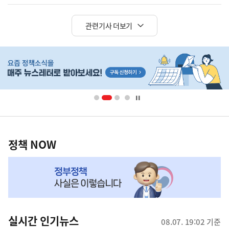
관련기사 더보기
히
단
배
너
영
정
역
책
정책 NOW
NOW,
MY
맞
춤
뉴
실시간 인기뉴스
08.07. 19:02 기준