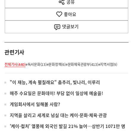
공유
열
음
기
좋아요
기
사
댓글
보기
관련기사
전체기사(440)
#독서문화(13)
#문화정책(6)
#문화체육관광부(413)
#지역서점(9)
"이 재능, 계속 펼칠래요" 춤추리, 빛나리, 이루리
매주 수요일은 문화데이! 부담 없이 일상에 예술을!
게임회사에서 일해볼 사람?
지역을 살리고 세계로 넘실 대는 케이-문화·체육·관광
'케이-컬처' 열풍에 외국인 발길 21% 늘어…상반기 1071만 명