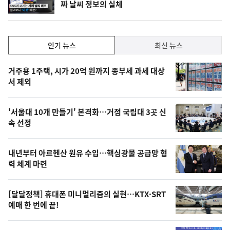
짜 날씨 정보의 실체
상
위
동
일
인
인기 뉴스
최신 뉴스
기,
인
기
최
거주용 1주택, 시가 20억 원까지 종부세 과세 대상
뉴
서 제외
신,
스
오
'서울대 10개 만들기' 본격화…거점 국립대 3곳 신
늘
속 선정
의
영
내년부터 아르헨산 원유 수입…핵심광물 공급망 협
상
력 체계 마련
,
오
[달달정책] 휴대폰 미니멀리즘의 실현…KTX·SRT
예매 한 번에 끝!
늘
의