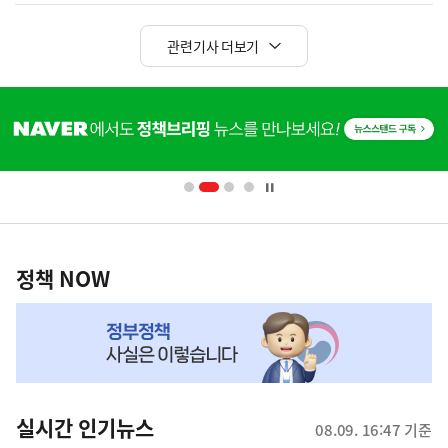
관련기사 더보기
히
단
배
너
영
정
역
책
정책 NOW
NOW,
MY
맞
춤
뉴
실시간 인기뉴스
08.09. 16:47 기준