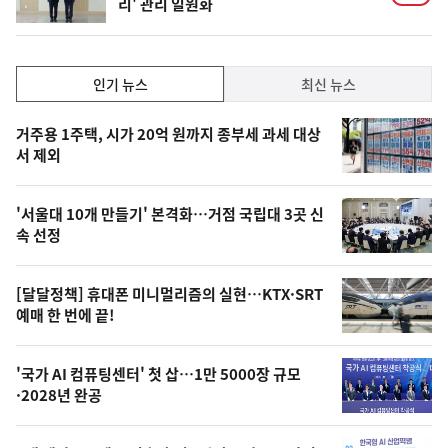
리' 관리 일원화
인
인기 뉴스
최신 뉴스
기,
인
기
최
거주용 1주택, 시가 20억 원까지 종부세 과세 대상
뉴
서 제외
신,
스
오
'서울대 10개 만들기' 본격화…거점 국립대 3곳 신
늘
속 선정
의
영
[달달정책] 휴대폰 미니멀리즘의 실현…KTX·SRT
상
예매 한 번에 끝!
,
오
'국가 AI 컴퓨팅센터' 첫 삽…1만 5000장 규모
·2028년 완공
늘
의