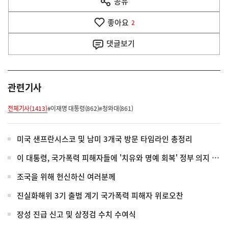
공유
열
음
기
좋아요
기
2
사
댓글
보기
관련기사
전체기사(1413)
#이재명 대통령(862)
#청와대(861)
미국 샌프란시스코 및 남미 3개국 방문 타임라인 총정리
이 대통령, 국가폭력 피해자들에 '치유와 명예 회복' 정부 의지 전달
조국을 위해 헌신하신 여러분께
진실화해위 3기 출범 계기 국가폭력 피해자 위로오찬
장성 진급 신고 및 삼정검 수치 수여식