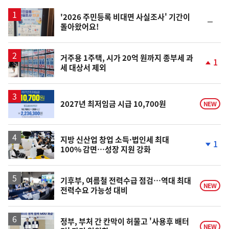
스
'2026 주민등록 비대면 사실조사' 기간이
순
돌아왔어요!
위
동
일
거주용 1주택, 시가 20억 원까지 종부세 과
1
세 대상서 제외
단
계
상
승
2027년 최저임금 시급 10,700원
NEW
지방 신산업 창업 소득·법인세 최대
1
100% 감면…성장 지원 강화
단
계
하
락
기후부, 여름철 전력수급 점검…역대 최대
NEW
전력수요 가능성 대비
정부, 부처 간 칸막이 허물고 '사용후 배터
NEW