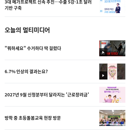
3대 메가프로젝트 신속 추진…수출 5강·1조 달러
사
기반 구축
진
오늘의 멀티미디어
"뭐하세요" 수거하다 딱 걸렸다
영
상
6.7% 인상의 결과는요?
영
상
2027년 9월 신청분부터 달라지는 '근로장려금'
방학 중 초등돌봄교육 현장 방문